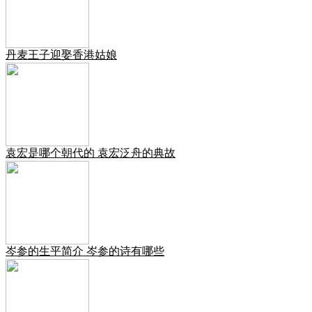
丹麦王子迎娶香港姑娘
袁宏是哪个朝代的 袁宏泛舟的典故
岑参的生平简介 岑参的诗有哪些