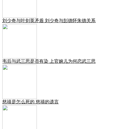
刘少奇与叶剑英矛盾 刘少奇与彭德怀朱德关系
韦后与武三思是否有染 上官婉儿为何恋武三思
慈禧是怎么死的 慈禧的遗言