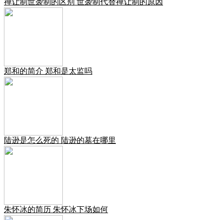
禅让制世袭制的区别 世袭制代替禅让制的原因
郑和的简介 郑和是太监吗
陆逊是怎么死的 陆逊的墓在哪里
朱怀冰的简历 朱怀冰下场如何