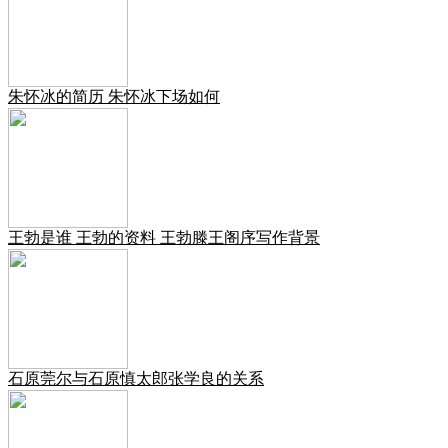
朱怀冰的简历 朱怀冰下场如何
王勃是谁 王勃的资料 王勃滕王阁序写作背景
石原莞尔与石原慎太郎张学良的关系