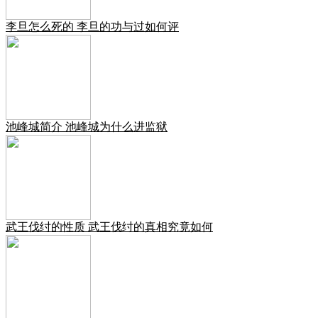
李旦怎么死的 李旦的功与过如何评
池峰城简介 池峰城为什么进监狱
武王伐纣的性质 武王伐纣的真相究竟如何