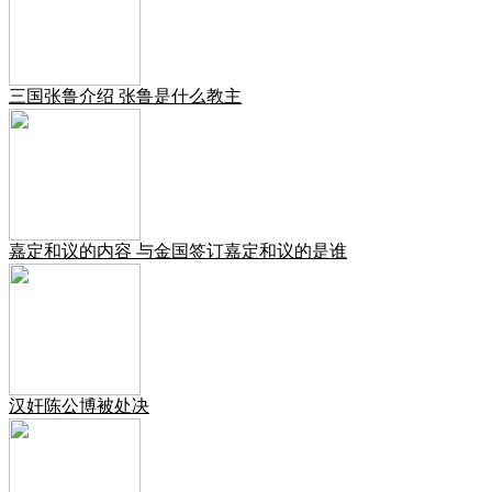
三国张鲁介绍 张鲁是什么教主
嘉定和议的内容 与金国签订嘉定和议的是谁
汉奸陈公博被处决