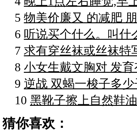
4
晚上1点左右睡觉,早
5
物美价廉又 的减肥 
6
听说买个什么。叫什
7
求有穿丝袜或丝袜特
8
小女生戴文胸对 发育
9
逆战 双蝎一梭子多少
10
黑靴子擦上自然鞋
猜你喜欢：