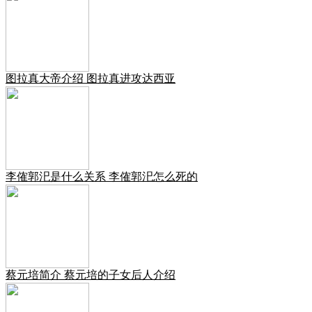
图拉真大帝介绍 图拉真进攻达西亚
李傕郭汜是什么关系 李傕郭汜怎么死的
蔡元培简介 蔡元培的子女后人介绍