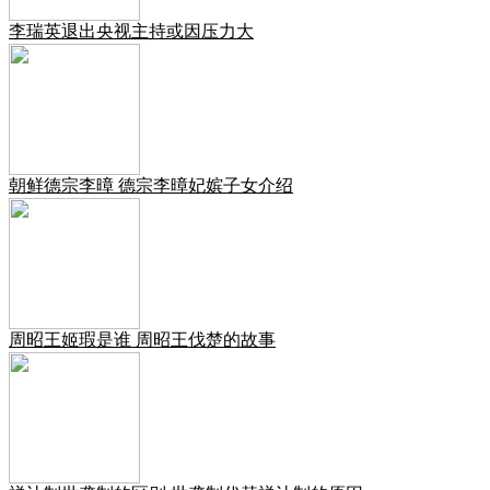
李瑞英退出央视主持或因压力大
朝鲜德宗李暲 德宗李暲妃嫔子女介绍
周昭王姬瑕是谁 周昭王伐楚的故事