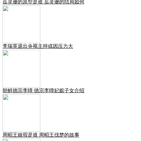
岳灵珊的原型是谁 岳灵珊的结局如何
李瑞英退出央视主持或因压力大
朝鲜德宗李暲 德宗李暲妃嫔子女介绍
周昭王姬瑕是谁 周昭王伐楚的故事