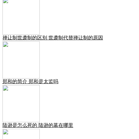
禅让制世袭制的区别 世袭制代替禅让制的原因
郑和的简介 郑和是太监吗
陆逊是怎么死的 陆逊的墓在哪里