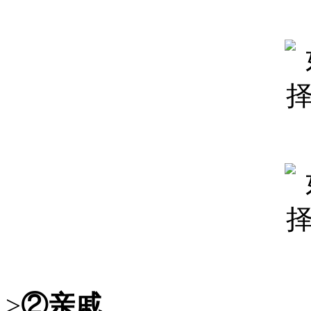
>
②亲戚