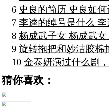
6
史良的简历 史良如
7
李逵的绰号是什么 
8
杨成武子女 杨成武
9
旋转拖把和妙洁胶棉
10
金泰妍演过什么剧
猜你喜欢：