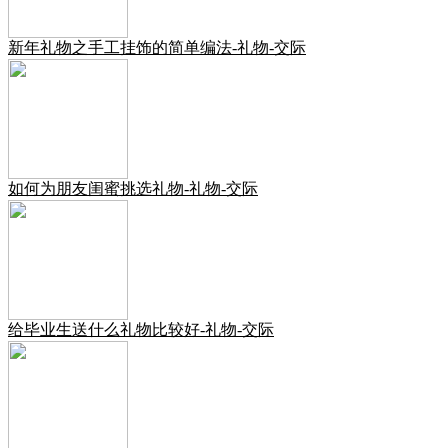
新年礼物之手工挂饰的简单编法-礼物-交际
如何为朋友闺蜜挑选礼物-礼物-交际
给毕业生送什么礼物比较好-礼物-交际