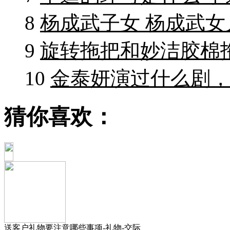
8
杨成武子女 杨成武
9
旋转拖把和妙洁胶棉
10
金泰妍演过什么剧
猜你喜欢：
送客户礼物要注意哪些事项-礼物-交际