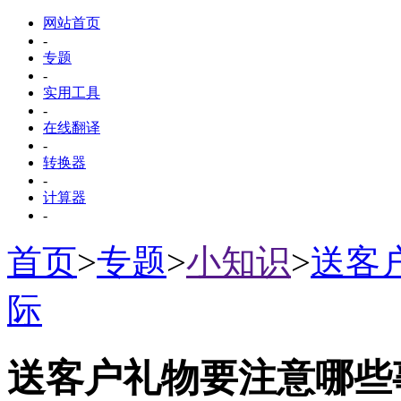
网站首页
-
专题
-
实用工具
-
在线翻译
-
转换器
-
计算器
-
首页
>
专题
>
小知识
>
送客
际
送客户礼物要注意哪些