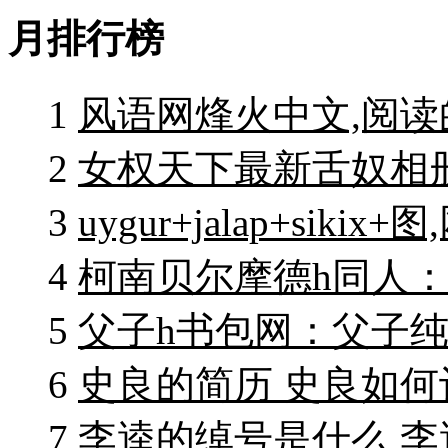
月排行榜
1
风语网烽火中文,阅
2
女权天下最新舌奴相
3
uygur+jalap+siki
4
柯南贝尔摩德h同人
5
父子h书包网：父子
6
史良的简历 史良如
7
李逵的绰号是什么 