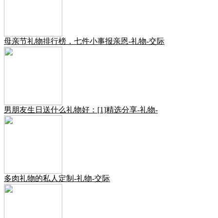
母亲节礼物排行榜，七件小事报亲恩-礼物-交际
男朋友生日送什么礼物好：[1]精选分享-礼物-
多肉礼物的私人定制-礼物-交际