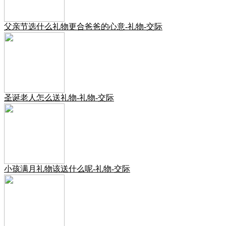
父亲节选什么礼物更合爸爸的心意-礼物-交际
圣诞老人怎么送礼物-礼物-交际
小孩满月礼物该送什么呢-礼物-交际