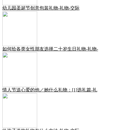
幼儿园圣诞节创意包装礼物-礼物-交际
如何给各类女性朋友选择二十岁生日礼物-礼物-
情人节送心爱的他／她什么礼物：[1]选礼篇-礼