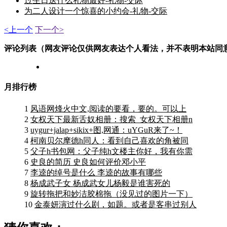
过生日送什么礼物最好-礼物-交际
为二人设计一个惊喜的小约会-礼物-交际
<上一个
下一个>
评论列表（网友评论仅供网友表达个人看法，并不表明本站同
月排行榜
1
风语网烽火中文,阅读的要看，要的。可以上
2
女权天下最新舌奴相册：搜索_女权天下相册n
3
uygur+jalap+sikix+图,网通：uYGuR来了~！
4
柯南贝尔摩德h同人：看到自己喜欢的角被同
5
父子h书包网：父子纯h文楼主你好，我有你需
6
史良的简历 史良如何评价邓小平
7
李逵的绰号是什么 李逵的故事有哪些
8
杨成武子女 杨成武女儿杨毅是谁害死的
9
旋转拖把和妙洁胶棉拖（没见过的图片一下）
10
金泰妍演过什么剧，如题。或者是客串过别人