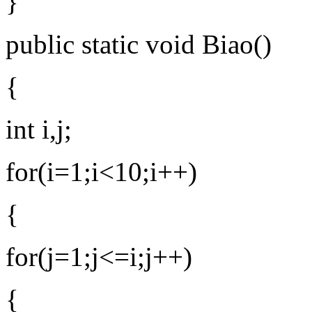
}
public static void Biao()
{
int i,j;
for(i=1;i<10;i++)
{
for(j=1;j<=i;j++)
{