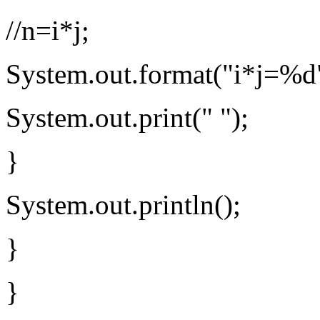
//n=i*j;
System.out.format("i*j=%d"
System.out.print(" ");
}
System.out.println();
}
}