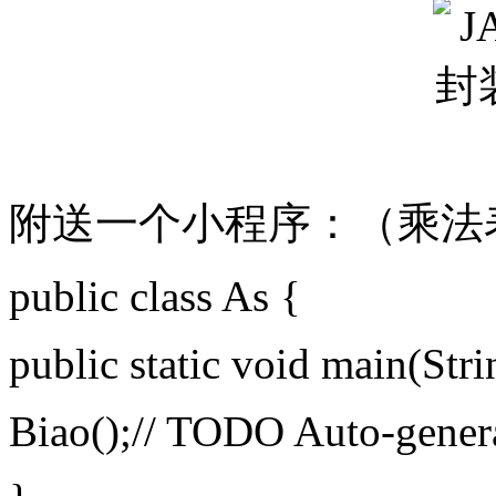
附送一个小程序：（乘法
public class As {
public static void main(Stri
Biao();// TODO Auto-gener