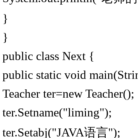
}
}
public class Next {
public static void main(Stri
Teacher ter=new Teacher();
ter.Setname("liming");
ter.Setabj("JAVA语言");