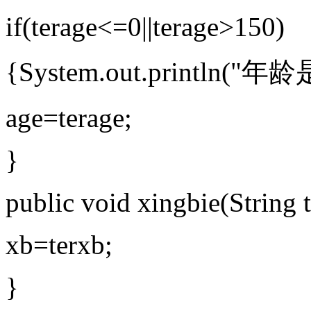
if(terage<=0||terage>150)
{System.out.println(
age=terage;
}
public void xingbie(String 
xb=terxb;
}