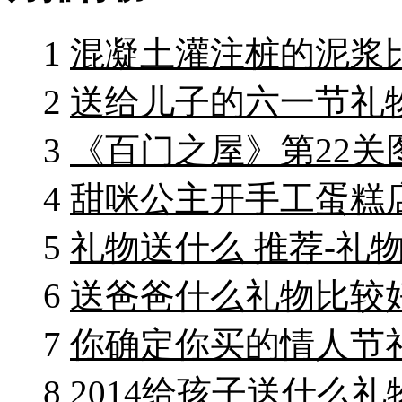
1
混凝土灌注桩的泥浆
2
送给儿子的六一节礼物
3
《百门之屋》第22关
4
甜咪公主开手工蛋糕
5
礼物送什么 推荐-礼物
6
送爸爸什么礼物比较好
7
你确定你买的情人节礼
8
2014给孩子送什么礼