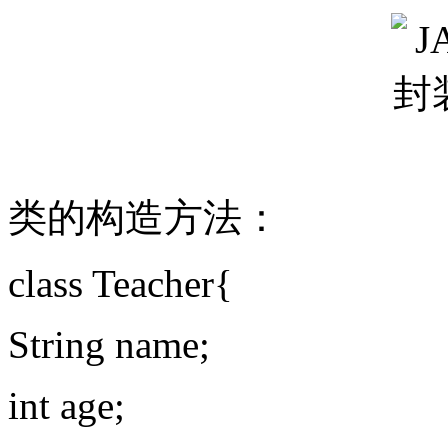
类的构造方法：
class Teacher{
String name;
int age;