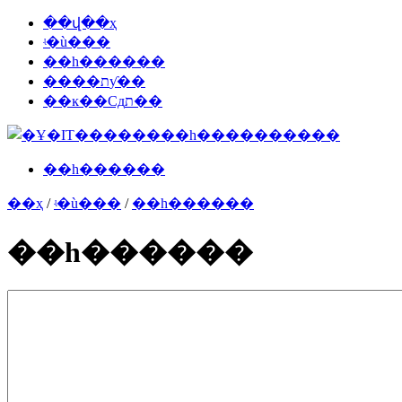
��վ��ҳ
ʵ�ù���
��һ������
����תƴ��
��ĸ��Сдת��
��һ������
��ҳ
/
ʵ�ù���
/
��һ������
��һ������