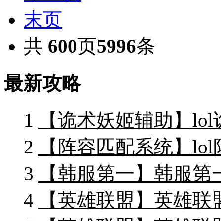
末页
共
600
页
5996
条
最新攻略
1
【诡术妖姬辅助】lo
2
【阵容匹配系统】lo
3
【韩服第一】韩服第一d
4
【英雄联盟】英雄联