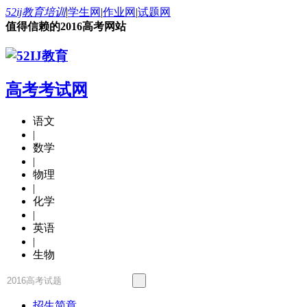
52ij教育培训
|
学生网
|
作业网
|
试题网
值得信赖的2016高考网站
高考考试网
语文
|
数学
|
物理
|
化学
|
英语
|
生物
招生简章