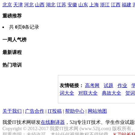
北京
天津
河北
山西
湖北
江苏
安徽
山东
上海
浙江
江西
福建
重磅推荐
共
0
页
0
条记录
一周人气榜
最新课程
热门培训
友情链接：
高考网
试题
作业
词大全
对联大全
典故大全
贺词
关于我们
|
广告合作
|
IT投稿
|
帮助中心
|
网站地图
我爱IT技术网研发
在线翻译器
，52ij专注IT技术、学生作业
Copyright © 2012-2017 我爱IT技术网 (www.52ij.com) 版权所有
郑重声明：未经许可，本站任何视频教程不得转载。
K刀站长狂飙