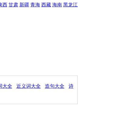
陕西
甘肃
新疆
青海
西藏
海南
黑龙江
词大全
近义词大全
造句大全
诗