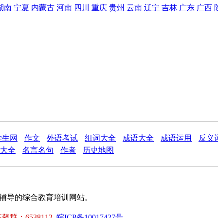
湖南
宁夏
内蒙古
河南
四川
重庆
贵州
云南
辽宁
吉林
广东
广西
学生网
作文
外语考试
组词大全
成语大全
成语运用
反义
大全
名言名句
作者
历史地图
试题辅导的综合教育培训网站。
。
群：6538112
皖ICP备10017427号