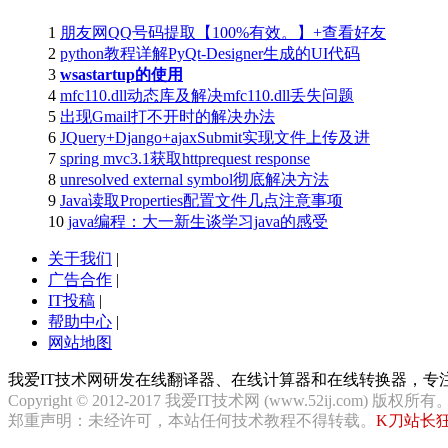
1
朋友网QQ号码提取【100%有效。】+查看好友
2
python教程详解PyQt-Designer生成的UI代码
3
wsastartup的使用
4
mfc110.dll动态库及解决mfc110.dll丢失问题
5
出现Gmail打不开时的解决办法
6
JQuery+Django+ajaxSubmit实现文件上传及进
7
spring mvc3.1获取httprequest response
8
unresolved external symbol彻底解决方法
9
Java读取Properties配置文件几点注意事项
10
java编程：大一新生谈学习java的感受
关于我们
|
广告合作
|
IT投稿
|
帮助中心
|
网站地图
我爱IT技术网研发在线翻译器、在线计算器和在线转换器，
Copyright © 2012-2017 我爱IT技术网 (www.52ij.com) 版权所有
郑重声明：未经许可，本站任何技术教程不得转载。
K刀站长狂飙