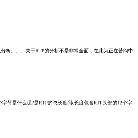
码流分析。。。关于RTP的分析不是非常全面，在此为正在苦闷中
00 最前面4个字节是什么呢?是RTP的总长度(该长度包含RTP头部的12个字