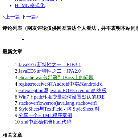
HTML 格式化
<上一篇
下一篇>
评论列表（网友评论仅供网友表达个人看法，并不表明本站同
最新文章
1
JavaEE6 新特性之一：EJB3.1
2
JavaEE6 新特性之二：JPA2.0
3
ehcache war包部署到JBoss上的问题
4
registerreceiver在Android中实战android d
5
eofexception即java.io.EOFException的终极
6
Win7下path环境变量如何设置默认的JRE
7
stackoverflowerror(java.lang.stackoverfl
8
StyleSheet与TextField - 将 StyleSheet 对
9
分享一个HTML程序案例
10
xml中正确包含html代码
相关文章