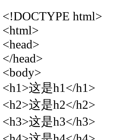
<!DOCTYPE html>
<html>
<head>
</head>
<body>
<h1>这是h1</h1>
<h2>这是h2</h2>
<h3>这是h3</h3>
<h4>这是h4</h4>