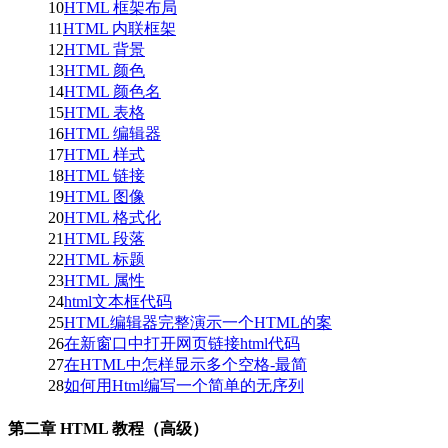
10
HTML 框架布局
11
HTML 内联框架
12
HTML 背景
13
HTML 颜色
14
HTML 颜色名
15
HTML 表格
16
HTML 编辑器
17
HTML 样式
18
HTML 链接
19
HTML 图像
20
HTML 格式化
21
HTML 段落
22
HTML 标题
23
HTML 属性
24
html文本框代码
25
HTML编辑器完整演示一个HTML的案
26
在新窗口中打开网页链接html代码
27
在HTML中怎样显示多个空格-最简
28
如何用Html编写一个简单的无序列
第二章 HTML 教程（高级）