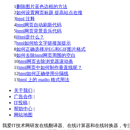
1
删除图片蓝色边框的方法
2
如何设置网页标题 提高站点在搜
3
html 注释
4
html网页自动刷新代码
5
html网页背景音乐代码
6
Html是什么？
7
html如何给文字链接加提示
8
如何正确选择JPEG和GIF图片格式
9
如何去除html网页周围的空白
10
html网页去除浏览器滚动条
11
html网页中如何制作垂直线呢？
12
html如何正确使用分隔线
13
html 上的 mailto 格式用法
关于我们
|
广告合作
|
IT投稿
|
帮助中心
|
网站地图
我爱IT技术网研发在线翻译器、在线计算器和在线转换器，