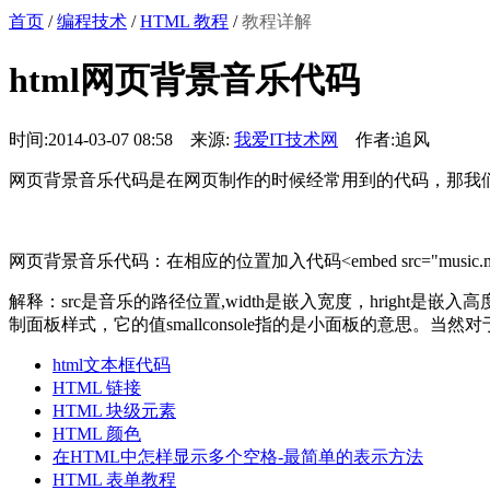
首页
/
编程技术
/
HTML 教程
/
教程详解
html网页背景音乐代码
时间:2014-03-07 08:58 来源:
我爱IT技术网
作者:追风
网页背景音乐代码是在网页制作的时候经常用到的代码，那我
网页背景音乐代码：在相应的位置加入代码<embed src="music.mid" width="200
解释：src是音乐的路径位置,width是嵌入宽度，hright是嵌入高
制面板样式，它的值smallconsole指的是小面板的意思。当然对于
html文本框代码
HTML 链接
HTML 块级元素
HTML 颜色
在HTML中怎样显示多个空格-最简单的表示方法
HTML 表单教程