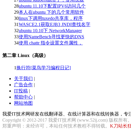
28
ubuntu 11.10下配置IPV6访问几个
29
本人在ubuntu 下的几个常用软件
30
linux下调用tuxedo共享库，程序
31
WASCE2.1获取EJB3 JNDI查找名字
32
ubuntu 10.10下 NetworkManager
33
使用NameBench寻找更快的DNS
34
使用 chattr 指令设置文件属性，
第二章 Linux（高级）
1
换行符[菜鸟学习编程日记]
关于我们
|
广告合作
|
IT投稿
|
帮助中心
|
网站地图
我爱IT技术网研发在线翻译器、在线计算器和在线转换器，
Copyright © 2012-2017 我爱IT技术网 (www.52ij.com) 版权所有
郑重声明：未经许可，本站任何技术教程不得转载。
K刀站长狂飙