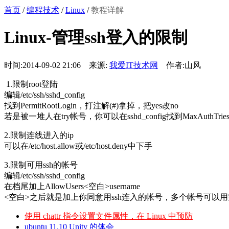
首页
/
编程技术
/
Linux
/
教程详解
Linux-管理ssh登入的限制
时间:2014-09-02 21:06 来源:
我爱IT技术网
作者:山风
1.限制root登陆
编辑/etc/ssh/sshd_config
找到PermitRootLogin，打注解(#)拿掉，把yes改no
若是被一堆人在try帐号，你可以在sshd_config找到MaxAuthT
2.限制连线进入的ip
可以在/etc/host.allow或/etc/host.deny中下手
3.限制可用ssh的帐号
编辑/etc/ssh/sshd_config
在档尾加上AllowUsers<空白>username
<空白>之后就是加上你同意用ssh连入的帐号，多个帐号可以
使用 chattr 指令设置文件属性，在 Linux 中预防
ubuntu 11.10 Unity 的体会