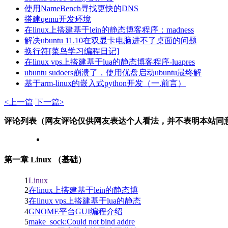
使用NameBench寻找更快的DNS
搭建qemu开发环境
在linux上搭建基于lein的静态博客程序：madness
解决ubuntu 11.10在双显卡电脑进不了桌面的问题
换行符[菜鸟学习编程日记]
在linux vps上搭建基于lua的静态博客程序-luapres
ubuntu sudoers崩溃了，使用优盘启动ubuntu最终解
基于arm-linux的嵌入式python开发（一.前言）
<上一篇
下一篇>
评论列表（网友评论仅供网友表达个人看法，并不表明本站同
第一章 Linux （基础）
1
Linux
2
在linux上搭建基于lein的静态博
3
在linux vps上搭建基于lua的静态
4
GNOME平台GUI编程介绍
5
make_sock:Could not bind addre