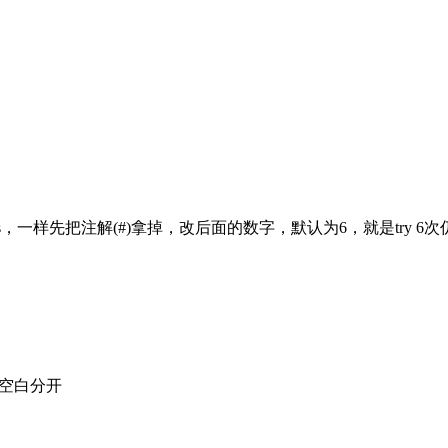
ries，一样先把注解(#)拿掉，改后面的数字，默认为6，就是try 6次仍未
用空白分开