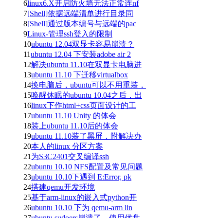
6
linux6.X开启防火墙无法正常连nf
7
[Shell]依据远端清单进行目录同
8
[Shell]通过版本编号与远端的pac
9
Linux-管理ssh登入的限制
10
ubuntu 12.04双显卡容易崩溃？
11
ubuntu 12.04 下安装adobe air 2
12
解决ubuntu 11.10在双显卡电脑进
13
ubuntu 11.10 下迁移virtualbox
14
换电脑后，ubuntu可以不用重装，
15
唤醒休眠的ubuntu 10.04之后，出
16
linux下作html+css页面设计的工
17
ubuntu 11.10 Unity 的体会
18
装上ubuntu 11.10后的体会
19
ubuntu 11.10装了黑屏，附解决办
20
本人的linux 分区方案
21
为S3C2401交叉编译ssh
22
ubuntu 10.10 NFS配置及常见问题
23
ubuntu 10.10下遇到 E:Error, pk
24
搭建qemu开发环境
25
基于arm-linux的嵌入式python开
26
ubuntu 10.10 下为 qemu-arm lin
27
ubuntu sudoers崩溃了，使用优盘