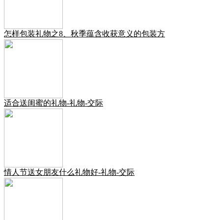
怎样包装礼物之8、秋季蕴含收获意义的包装方
适合送闺蜜的礼物-礼物-交际
情人节送女朋友什么礼物好-礼物-交际