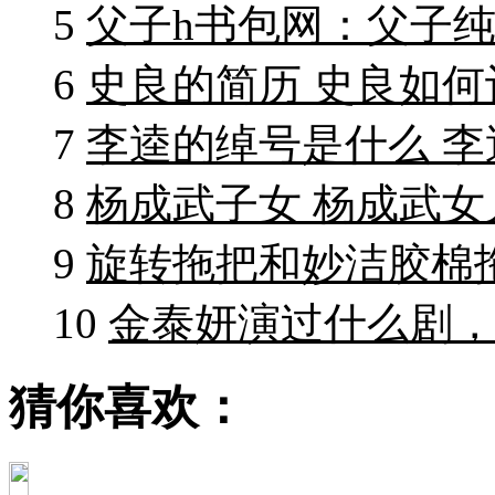
5
父子h书包网：父子
6
史良的简历 史良如
7
李逵的绰号是什么 
8
杨成武子女 杨成武
9
旋转拖把和妙洁胶棉
10
金泰妍演过什么剧
猜你喜欢：