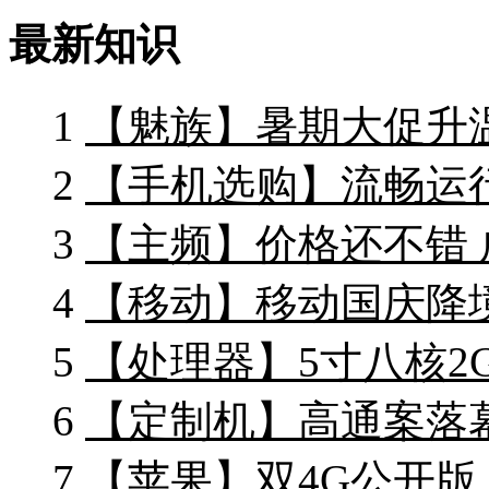
最新知识
1
【魅族】暑期大促升温 成
2
【手机选购】流畅运行
3
【主频】价格还不错 成
4
【移动】移动国庆降境
5
【处理器】5寸八核2
6
【定制机】高通案落
7
【苹果】双4G公开版 ip