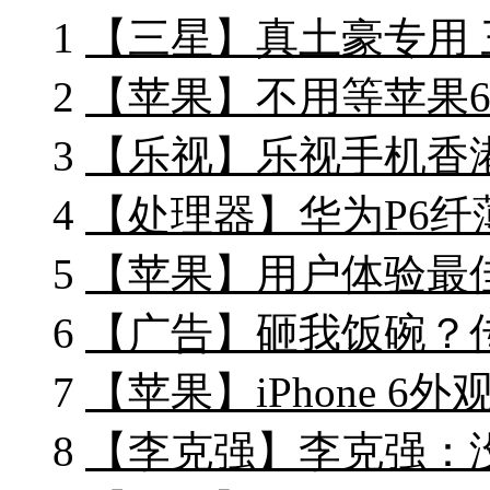
1
【三星】真土豪专用 三
2
【苹果】不用等苹果6 
3
【乐视】乐视手机香港开
4
【处理器】华为P6纤薄
5
【苹果】用户体验最佳 
6
【广告】砸我饭碗？传
7
【苹果】iPhone 6外
8
【李克强】李克强：