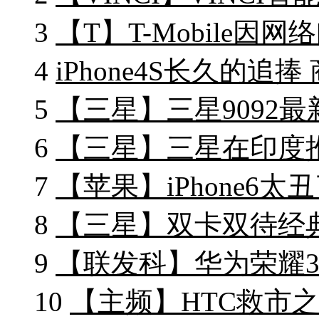
3
【T】T-Mobile因网
4
iPhone4S长久的追捧
5
【三星】三星9092最
6
【三星】三星在印度推出
7
【苹果】iPhone6太丑了
8
【三星】双卡双待经典机皇
9
【联发科】华为荣耀3
10
【主频】HTC救市之作