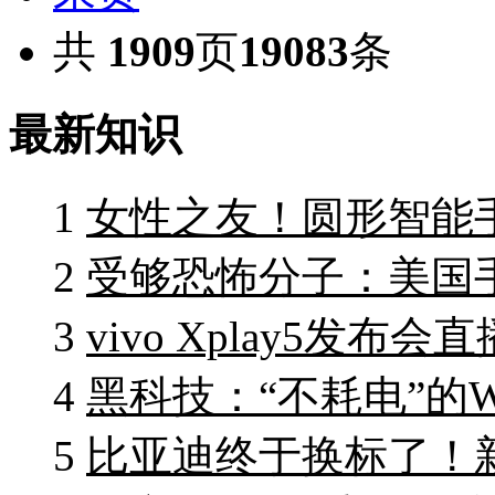
共
1909
页
19083
条
最新知识
1
女性之友！圆形智能手机C
2
受够恐怖分子：美国
3
vivo Xplay5发
4
黑科技：“不耗电”的W
5
比亚迪终于换标了！