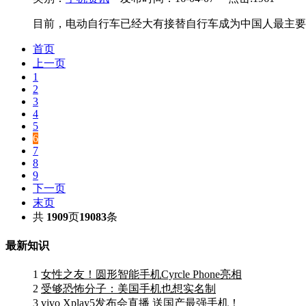
目前，电动自行车已经大有接替自行车成为中国人最主要
首页
上一页
1
2
3
4
5
6
7
8
9
下一页
末页
共
1909
页
19083
条
最新知识
1
女性之友！圆形智能手机Cyrcle Phone亮相
2
受够恐怖分子：美国手机也想实名制
3
vivo Xplay5发布会直播 送国产最强手机！