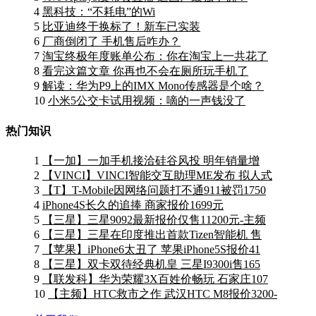
4
黑科技：“不耗电”的Wi
5
比亚迪终于换标了！新车已实装
6
厂商倒闭了 手机售后咋办？
7
淘宝终极年度账单公布：你在淘宝上一共花了
8
看完这篇文章 你再也不会在厕所玩手机了
9
解读：华为P9上的IMX Mono传感器是个啥？
10
小米5公交卡试用视频：嘀的一声钱没了
热门知识
1
【一加】一加手机接洽硅谷风投 明年销量增
2
【VINCI】VINCI智能交互助理ME发布 拟人式
3
【T】T-Mobile因网络问题打不通911被罚1750
4
iPhone4S长久的追捧 商家报价1699元
5
【三星】三星9092最新报价仅售11200元-主频
6
【三星】三星在印度推出首款Tizen智能机 售
7
【苹果】iPhone6太丑了 苹果iPhone5S报价41
8
【三星】双卡双待经典机皇 三星I9300i售165
9
【联发科】华为荣耀3X百姓价畅玩 石家庄107
10
【主频】HTC救市之作 武汉HTC M8报价3200-