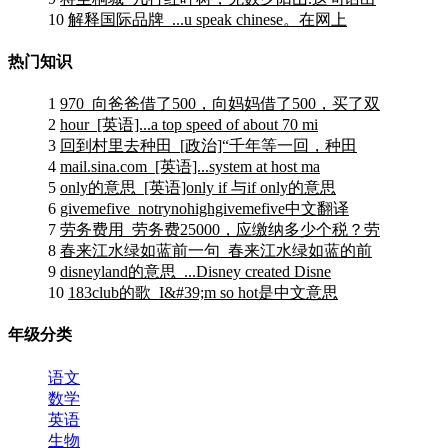
10
解释国际品牌_...u speak chinese。在网上
热门知识
1
970_向爸爸借了500，向妈妈借了500，买了双
2
hour_[英语]...a top speed of about 70 mi
3
回到村里去种田_[政治]“千年等一回，种田
4
mail.sina.com_[英语]...system at host ma
5
only的意思_[英语]only if 与if only的意思
6
givemefive_notrynohighgivemefive中文翻译
7
劳务费用_劳务费25000，应缴纳多少个税？劳
8
春来江水绿如蓝前一句_春来江水绿如蓝的前
9
disneyland的意思_...Disney created Disne
10
183club的歌_I&#39;m so hot是中文意思
年级分类
语文
数学
英语
生物