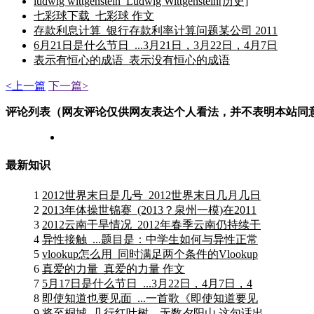
ludwig wittgenstein_Ludwig Wittgenstein[历史]
七彩球下载_七彩球 作文
存款利息计算_银行存款利率计算问题某公司 2011
6月21日是什么节日_...3月21日，3月22日，4月7日
表示有恒心的成语_表示没有恒心的成语
<上一篇
下一篇>
评论列表（网友评论仅供网友表达个人看法，并不表明本站同
最新知识
1
2012世界末日是几号_2012世界末日几月几日
2
2013年体操世锦赛_(2013？泉州一模)在2011
3
2012云南干旱情况_2012年春季云南仍持续干
4
异性接触_...题目是：中学生如何与异性正常
5
vlookup怎么用_同时满足两个条件的Vlookup
6
真爱的力量_真爱的力量 作文
7
5月17日是什么节日_...3月22日，4月7日，4
8
即使知道也要见面_...一首歌《即使知道要见
9
将至桐城_几行红叶树，无数夕阳山.这句话出