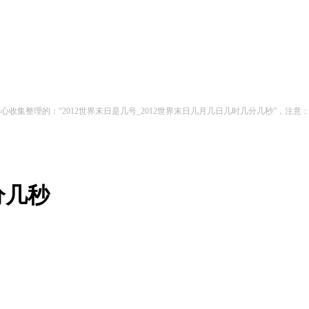
心收集整理的：“2012世界末日是几号_2012世界末日几月几日几时几分几秒”，
分几秒