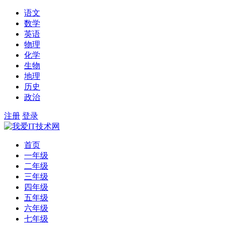
语文
数学
英语
物理
化学
生物
地理
历史
政治
注册
登录
首页
一年级
二年级
三年级
四年级
五年级
六年级
七年级