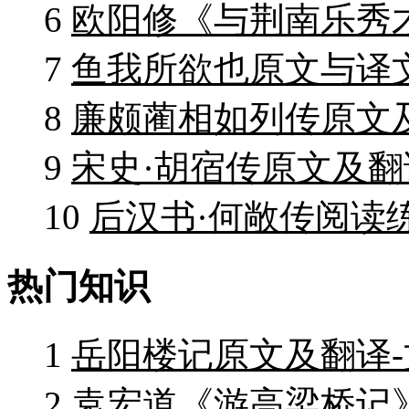
6
欧阳修《与荆南乐秀
7
鱼我所欲也原文与译
8
廉颇蔺相如列传原文
9
宋史·胡宿传原文及翻
10
后汉书·何敞传阅读
热门知识
1
岳阳楼记原文及翻译
2
袁宏道《游高梁桥记