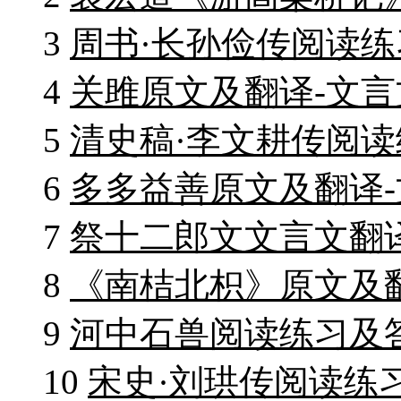
3
周书·长孙俭传阅读练
4
关雎原文及翻译-文言
5
清史稿·李文耕传阅读
6
多多益善原文及翻译
7
祭十二郎文文言文翻
8
《南桔北枳》原文及
9
河中石兽阅读练习及
10
宋史·刘珙传阅读练