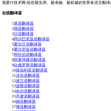
我爱IT技术网-给您最实用、最准确、最权威的世界各语言翻译
在线翻译器
1
英语翻译器
2
韩语翻译器
3
日语翻译器
4
阿尔巴尼亚语翻译器
5
爱尔兰语翻译器
6
爱沙尼亚语翻译器
7
阿拉伯语翻译器
8
阿塞拜疆语翻译器
9
白俄罗斯语翻译器
10
保加利亚语翻译器
11
冰岛语翻译器
12
波兰语翻译器
13
波斯语翻译器
14
布尔语翻译器
15
丹麦语翻译器
16
德语翻译器
17
俄语翻译器