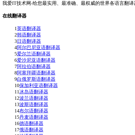
我爱IT技术网-给您最实用、最准确、最权威的世界各语言翻译
在线翻译器
1
英语翻译器
2
韩语翻译器
3
日语翻译器
4
阿尔巴尼亚语翻译器
5
爱尔兰语翻译器
6
爱沙尼亚语翻译器
7
阿拉伯语翻译器
8
阿塞拜疆语翻译器
9
白俄罗斯语翻译器
10
保加利亚语翻译器
11
冰岛语翻译器
12
波兰语翻译器
13
波斯语翻译器
14
布尔语翻译器
15
丹麦语翻译器
16
德语翻译器
17
俄语翻译器