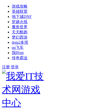
游戏攻略
英雄联盟
地下城DNF
穿越火线
魔兽世界
天天酷跑
梦幻西游
dota2多塔
qq飞车
我叫mt
传奇霸业
注册
登录