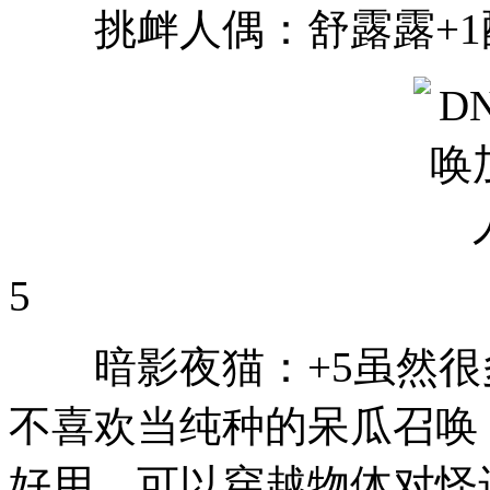
挑衅人偶：舒露露+1
5
暗影夜猫：+5虽然很
不喜欢当纯种的呆瓜召唤
好用，可以穿越物体对怪