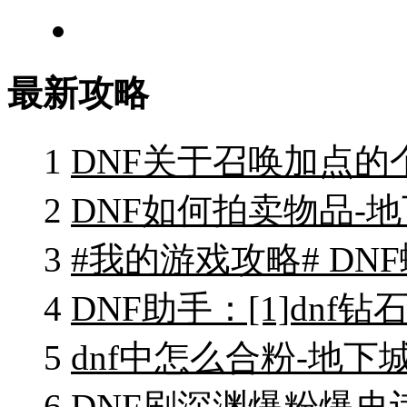
最新攻略
1
DNF关于召唤加点的
2
DNF如何拍卖物品-
3
#我的游戏攻略# DN
4
DNF助手：[1]dn
5
dnf中怎么合粉-地下
6
DNF刷深渊爆粉爆史