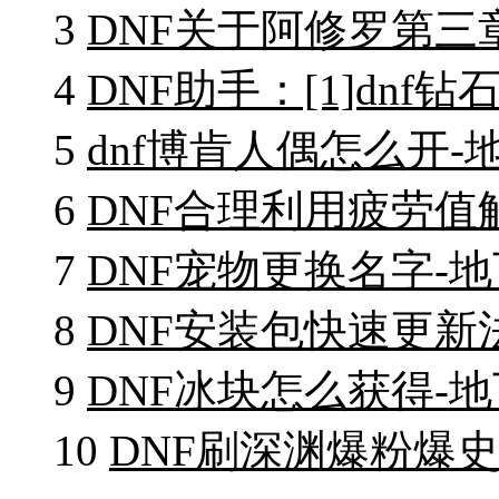
3
DNF关于阿修罗第三
4
DNF助手：[1]dn
5
dnf博肯人偶怎么开
6
DNF合理利用疲劳值
7
DNF宠物更换名字-
8
DNF安装包快速更新
9
DNF冰块怎么获得-
10
DNF刷深渊爆粉爆