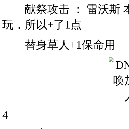
献祭攻击 ： 雷沃斯 
玩，所以+了1点
替身草人+1保命用
4