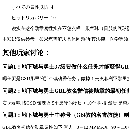
すべての属性抵抗+4
ヒットリカバリー+10
说实在这个勋章属性实在不怎么样，跟气球（日服的气球勋章
本知识仅供参考，如果您需解决具体问题(尤其法律、医学等领
其他玩家讨论：
问题1：地下城与勇士37级要做什么任务才能获得GBL
嗯主要是GSD那里的那个镇魂香任务，做掉了去奥菲利亚那里
问题2：地下城与勇士GBL教名誉信徒勋章的最初任务都
安抚灵魂 找GSD 镇魂香 5个黑硬的物质 + 10个 树根 然后
问题3：地下城与勇士中称号（Gbl教的名誉教徒）
GBL教名誉信徒勋章属性如下 智力 +8～12 MP MAX +90～