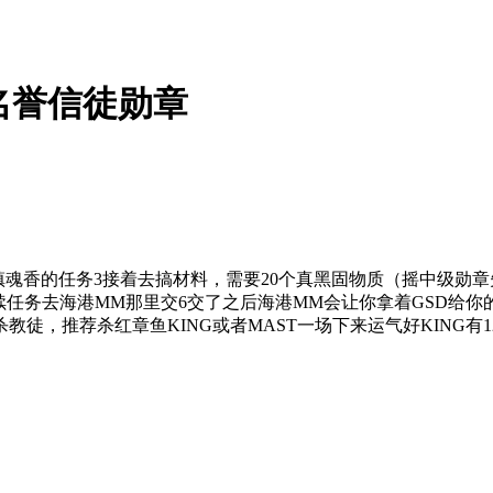
名誉信徒勋章
镇魂香的任务3接着去搞材料，需要20个真黑固物质（摇中级勋章
后续任务去海港MM那里交6交了之后海港MM会让你拿着GSD给你
徒，推荐杀红章鱼KING或者MAST一场下来运气好KING有1