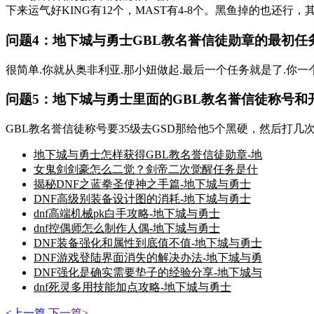
下来运气好KING有12个，MAST有4-8个。黑鱼掉的也还行，其
问题4：地下城与勇士GBL教名誉信徒勋章的最初任务都
很简单.你就从奥非利亚.那小妞做起.最后一个任务就是了.你一
问题5：地下城与勇士里面的GBL教名誉信徒称号和开罐
GBL教名誉信徒称号要35级去GSD那给他5个黑硬，然后打几
地下城与勇士怎样获得GBL教名誉信徒勋章-地
女鬼剑剑豪怎么二觉？剑帝二次觉醒任务是什
揭秘DNF之蓝拳圣使神之手篇-地下城与勇士
DNF高级别装备设计图的消耗-地下城与勇士
dnf高端机械pk白手攻略-地下城与勇士
dnf控偶师怎么制作人偶-地下城与勇士
DNF装备强化和属性到底值不值-地下城与勇士
DNF游戏登陆界面消失的解决办法-地下城与勇
DNF强化是确实需要垫子的经验分享-地下城与
dnf死灵多用技能加点攻略-地下城与勇士
<上一篇
下一篇>