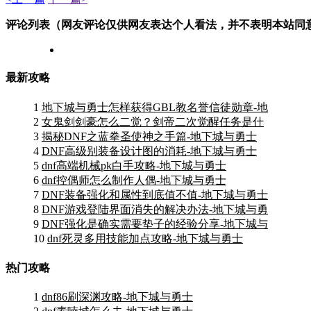
评论列表（网友评论仅供网友表达个人看法，并不表明本站同
最新攻略
1
地下城与勇士怎样获得GBL教名誉信徒勋章-地
2
女鬼剑剑豪怎么二觉？剑帝二次觉醒任务是什
3
揭秘DNF之蓝拳圣使神之手篇-地下城与勇士
4
DNF高级别装备设计图的消耗-地下城与勇士
5
dnf高端机械pk白手攻略-地下城与勇士
6
dnf控偶师怎么制作人偶-地下城与勇士
7
DNF装备强化和属性到底值不值-地下城与勇士
8
DNF游戏登陆界面消失的解决办法-地下城与勇
9
DNF强化是确实需要垫子的经验分享-地下城与
10
dnf死灵多用技能加点攻略-地下城与勇士
热门攻略
1
dnf86刷深渊攻略-地下城与勇士