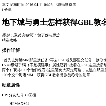
本文发布时间:2016-04-11 04:26 编辑:勤奋者
!
分享
地下城与勇士怎样获得GBL教
类别：游戏 关键词：地下城与勇士
精选攻略
操作详解
1首先去海港MM那里接任务2再去GSD老头那里交任务，接取
LV40级紫手镯（不是项链哦）属性还行5接着在GSD这里接
两个）获得100个他们魂石7这里避免大家走弯路，去黑白那里杀教
100个交个海港MM，获得GBL教名誉教徒称号的勋章
勋章属性
HP1分あたり3.0回復
HPMAX+52