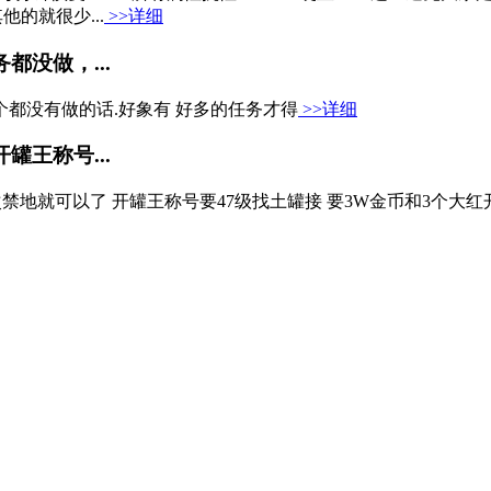
他的就很少...
>>详细
没做，...
个都没有做的话.好象有 好多的任务才得
>>详细
王称号...
次禁地就可以了 开罐王称号要47级找土罐接 要3W金币和3个大红