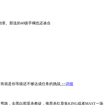
章。那送的40级手镯也还凑合
 如果没有就是你等级还不够达成任务的挑战
>>详细
里避免大家走弯路，去黑白那里杀教徒，推荐杀红章鱼KING或者MAST一场