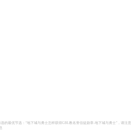
筛选的最优节选：“地下城与勇士怎样获得GBL教名誉信徒勋章-地下城与勇士”，请
息