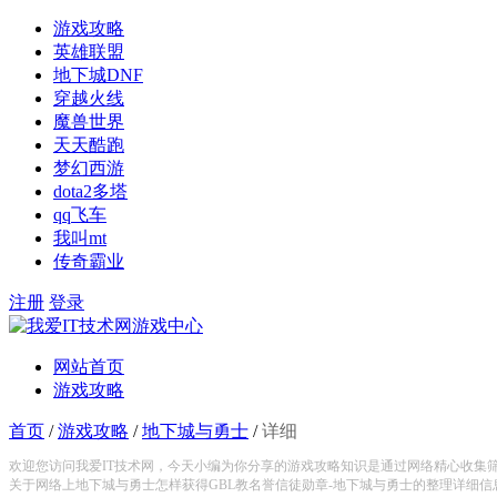
游戏攻略
英雄联盟
地下城DNF
穿越火线
魔兽世界
天天酷跑
梦幻西游
dota2多塔
qq飞车
我叫mt
传奇霸业
注册
登录
网站首页
游戏攻略
首页
/
游戏攻略
/
地下城与勇士
/
详细
欢迎您访问我爱IT技术网，今天小编为你分享的游戏攻略知识是通过网络精心收集
关于网络上地下城与勇士怎样获得GBL教名誉信徒勋章-地下城与勇士的整理详细信