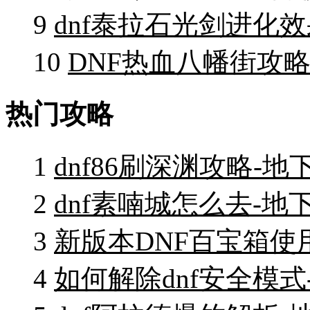
9
dnf泰拉石光剑进化
10
DNF热血八幡街攻
热门攻略
1
dnf86刷深渊攻略-
2
dnf素喃城怎么去-地
3
新版本DNF百宝箱使
4
如何解除dnf安全模