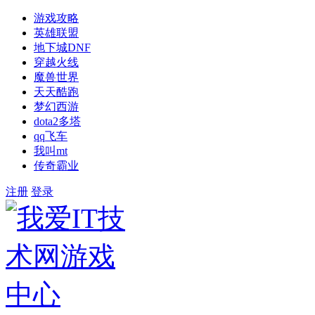
游戏攻略
英雄联盟
地下城DNF
穿越火线
魔兽世界
天天酷跑
梦幻西游
dota2多塔
qq飞车
我叫mt
传奇霸业
注册
登录