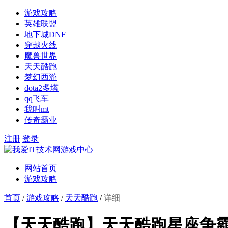
游戏攻略
英雄联盟
地下城DNF
穿越火线
魔兽世界
天天酷跑
梦幻西游
dota2多塔
qq飞车
我叫mt
传奇霸业
注册
登录
网站首页
游戏攻略
首页
/
游戏攻略
/
天天酷跑
/
详细
【天天酷跑】天天酷跑星座争霸