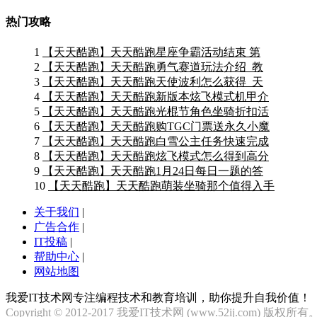
热门攻略
1
【天天酷跑】天天酷跑星座争霸活动结束 第
2
【天天酷跑】天天酷跑勇气赛道玩法介绍_教
3
【天天酷跑】天天酷跑天使波利怎么获得_天
4
【天天酷跑】天天酷跑新版本炫飞模式机甲介
5
【天天酷跑】天天酷跑光棍节角色坐骑折扣活
6
【天天酷跑】天天酷跑购TGC门票送永久小魔
7
【天天酷跑】天天酷跑白雪公主任务快速完成
8
【天天酷跑】天天酷跑炫飞模式怎么得到高分
9
【天天酷跑】天天酷跑1月24日每日一题的答
10
【天天酷跑】天天酷跑萌装坐骑那个值得入手
关于我们
|
广告合作
|
IT投稿
|
帮助中心
|
网站地图
我爱IT技术网专注编程技术和教育培训，助你提升自我价值！
Copyright © 2012-2017 我爱IT技术网 (www.52ij.com) 版权所有