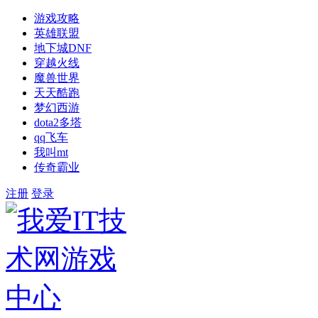
游戏攻略
英雄联盟
地下城DNF
穿越火线
魔兽世界
天天酷跑
梦幻西游
dota2多塔
qq飞车
我叫mt
传奇霸业
注册
登录