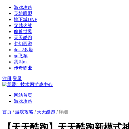
游戏攻略
英雄联盟
地下城DNF
穿越火线
魔兽世界
天天酷跑
梦幻西游
dota2多塔
qq飞车
我叫mt
传奇霸业
注册
登录
网站首页
游戏攻略
首页
/
游戏攻略
/
天天酷跑
/
详细
【天天酷跑】天天酷跑新模式神