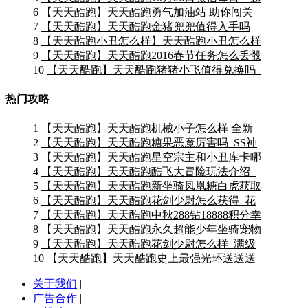
6
【天天酷跑】天天酷跑勇气加油站 助你闯关
7
【天天酷跑】天天酷跑金猪兜兜值得入手吗
8
【天天酷跑小丑怎么样】天天酷跑小丑怎么样
9
【天天酷跑】天天酷跑2016春节任务怎么丢骰
10
【天天酷跑】天天酷跑猪猪小飞值得兑换吗_
热门攻略
1
【天天酷跑】天天酷跑机械小子怎么样 全新
2
【天天酷跑】天天酷跑糖果恶魔厉害吗_SS神
3
【天天酷跑】天天酷跑星空宗主和小丑库卡哪
4
【天天酷跑】天天酷跑酷飞大冒险玩法介绍_
5
【天天酷跑】天天酷跑新坐骑凤凰糖白虎获取
6
【天天酷跑】天天酷跑花剑少尉怎么获得_花
7
【天天酷跑】天天酷跑中秋288钻18888积分幸
8
【天天酷跑】天天酷跑永久超能少年坐骑宠物
9
【天天酷跑】天天酷跑花剑少尉怎么样_满级
10
【天天酷跑】天天酷跑史上最强光环送送送
关于我们
|
广告合作
|