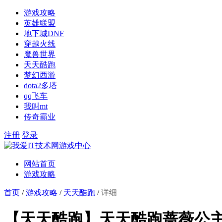
游戏攻略
英雄联盟
地下城DNF
穿越火线
魔兽世界
天天酷跑
梦幻西游
dota2多塔
qq飞车
我叫mt
传奇霸业
注册
登录
网站首页
游戏攻略
首页
/
游戏攻略
/
天天酷跑
/
详细
【天天酷跑】天天酷跑蔷薇公主