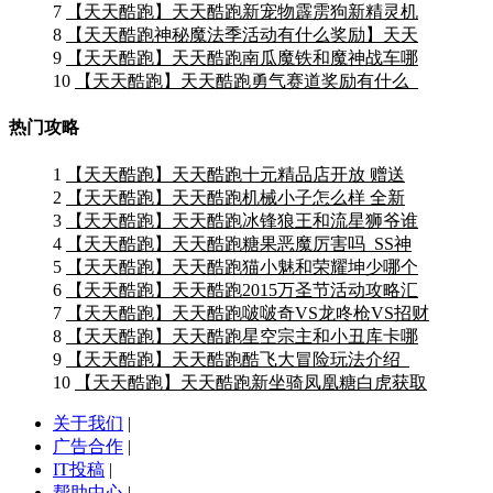
7
【天天酷跑】天天酷跑新宠物霹雳狗新精灵机
8
【天天酷跑神秘魔法季活动有什么奖励】天天
9
【天天酷跑】天天酷跑南瓜魔铁和魔神战车哪
10
【天天酷跑】天天酷跑勇气赛道奖励有什么_
热门攻略
1
【天天酷跑】天天酷跑十元精品店开放 赠送
2
【天天酷跑】天天酷跑机械小子怎么样 全新
3
【天天酷跑】天天酷跑冰锋狼王和流星狮爷谁
4
【天天酷跑】天天酷跑糖果恶魔厉害吗_SS神
5
【天天酷跑】天天酷跑猫小魅和荣耀坤少哪个
6
【天天酷跑】天天酷跑2015万圣节活动攻略汇
7
【天天酷跑】天天酷跑啵啵奇VS龙咚枪VS招财
8
【天天酷跑】天天酷跑星空宗主和小丑库卡哪
9
【天天酷跑】天天酷跑酷飞大冒险玩法介绍_
10
【天天酷跑】天天酷跑新坐骑凤凰糖白虎获取
关于我们
|
广告合作
|
IT投稿
|
帮助中心
|