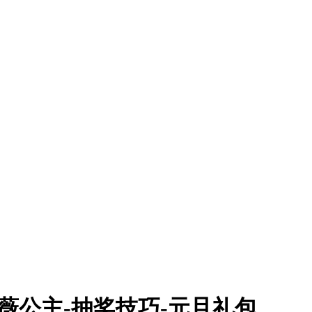
薇公主-抽奖技巧-元旦礼包