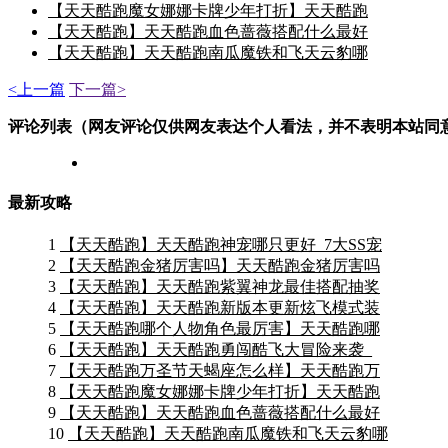
【天天酷跑魔女娜娜卡牌少年打折】天天酷跑
【天天酷跑】天天酷跑血色蔷薇搭配什么最好
【天天酷跑】天天酷跑南瓜魔铁和飞天云豹哪
<上一篇
下一篇>
评论列表（网友评论仅供网友表达个人看法，并不表明本站同
最新攻略
1
【天天酷跑】天天酷跑神宠哪只更好_7大SS宠
2
【天天酷跑金猪厉害吗】天天酷跑金猪厉害吗
3
【天天酷跑】天天酷跑紫翼神龙最佳搭配抽奖
4
【天天酷跑】天天酷跑新版本更新炫飞模式装
5
【天天酷跑哪个人物角色最厉害】天天酷跑哪
6
【天天酷跑】天天酷跑勇闯酷飞大冒险来袭_
7
【天天酷跑万圣节天蝎座怎么样】天天酷跑万
8
【天天酷跑魔女娜娜卡牌少年打折】天天酷跑
9
【天天酷跑】天天酷跑血色蔷薇搭配什么最好
10
【天天酷跑】天天酷跑南瓜魔铁和飞天云豹哪