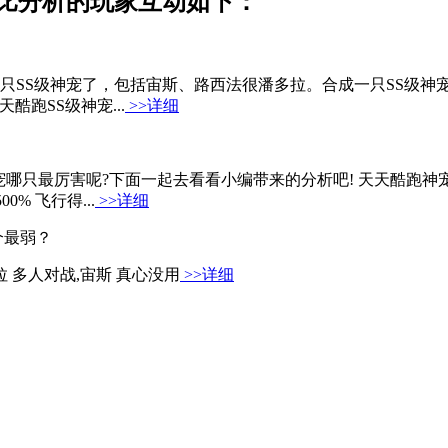
对比分析的玩家互动如下：
只SS级神宠了，包括宙斯、路西法很潘多拉。合成一只SS级神
酷跑SS级神宠...
>>详细
哪只最厉害呢?下面一起去看看小编带来的分析吧! 天天酷跑神宠排行榜
% 飞行得...
>>详细
个最弱？
 多人对战,宙斯 真心没用
>>详细