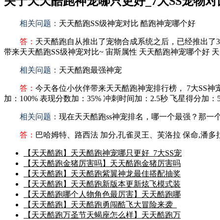
关于天天酷跑神宠哪只更好_7大SS宠物
相关问题：
天天酷跑SS级神宠对比 酷跑神宠哪个好
答：
天天酷跑自从推出了宠物合成系统之后，已经推出了3
带来天天酷跑SS级神宠对比~ 宙斯属性 天天酷跑神宠哪个好 天天
相关问题：
天天酷跑最强神宠
答：
今天各位小伙伴带来天天酷跑神宠排行榜， 7大SS神宠
加：100% 表现分数加：35% 冲刺时间加：2.5秒 飞星得分加：500
相关问题：
现在天天酷跑ss神宠排名，哪一个最强？那一
答：
巴哈姆特、路西法 加分,孔雀灵王、芙洛拉 保命,潘多拉
【天天酷跑】天天酷跑神宠哪只更好_7大SS宠
【天天酷跑金猪厉害吗】天天酷跑金猪厉害吗
【天天酷跑】天天酷跑紫翼神龙最佳搭配抽奖
【天天酷跑】天天酷跑新版本更新炫飞模式装
【天天酷跑哪个人物角色最厉害】天天酷跑哪
【天天酷跑】天天酷跑勇闯酷飞大冒险来袭_
【天天酷跑万圣节天蝎座怎么样】天天酷跑万