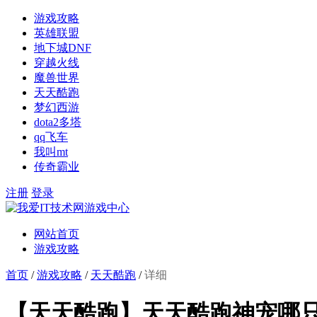
游戏攻略
英雄联盟
地下城DNF
穿越火线
魔兽世界
天天酷跑
梦幻西游
dota2多塔
qq飞车
我叫mt
传奇霸业
注册
登录
网站首页
游戏攻略
首页
/
游戏攻略
/
天天酷跑
/
详细
【天天酷跑】天天酷跑神宠哪只更