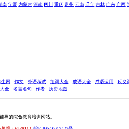
湖南
宁夏
内蒙古
河南
四川
重庆
贵州
云南
辽宁
吉林
广东
广西
学生网
作文
外语考试
组词大全
成语大全
成语运用
反义
大全
名言名句
作者
历史地图
试题辅导的综合教育培训网站。
。
群：6538112
皖ICP备10017427号