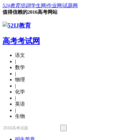
52ij教育培训
|
学生网
|
作业网
|
试题网
值得信赖的2016高考网站
高考考试网
语文
|
数学
|
物理
|
化学
|
英语
|
生物
招生简章