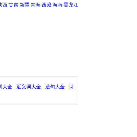
陕西
甘肃
新疆
青海
西藏
海南
黑龙江
词大全
近义词大全
造句大全
诗