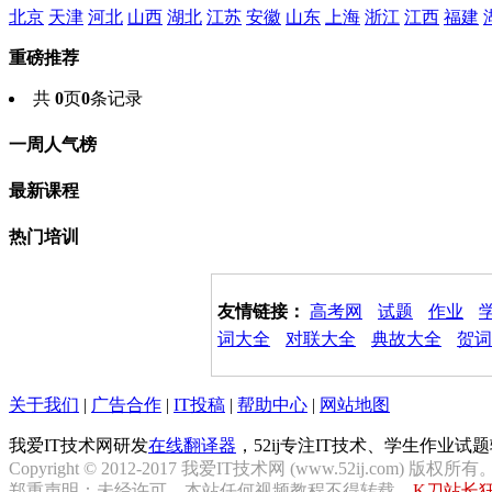
北京
天津
河北
山西
湖北
江苏
安徽
山东
上海
浙江
江西
福建
重磅推荐
共
0
页
0
条记录
一周人气榜
最新课程
热门培训
友情链接：
高考网
试题
作业
词大全
对联大全
典故大全
贺词
关于我们
|
广告合作
|
IT投稿
|
帮助中心
|
网站地图
我爱IT技术网研发
在线翻译器
，52ij专注IT技术、学生作业
Copyright © 2012-2017 我爱IT技术网 (www.52ij.com) 版权所有
郑重声明：未经许可，本站任何视频教程不得转载。
K刀站长狂飙