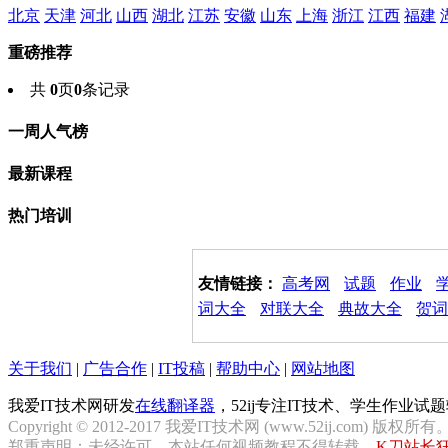
北京
天津
河北
山西
湖北
江苏
安徽
山东
上海
浙江
江西
福建
重磅推荐
共
0
页
0
条记录
一周人气榜
最新课程
热门培训
友情链接：
高考网
试题
作业
词大全
对联大全
典故大全
贺词
关于我们
|
广告合作
|
IT投稿
|
帮助中心
|
网站地图
我爱IT技术网研发
在线翻译器
，52ij专注IT技术、学生作业
Copyright © 2012-2017 我爱IT技术网 (www.52ij.com) 版权所有
郑重声明：未经许可，本站任何视频教程不得转载。
K刀站长狂飙