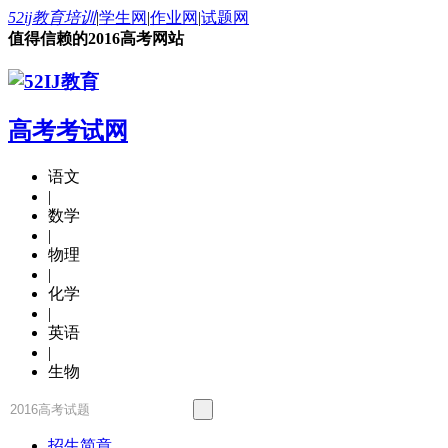
52ij教育培训
|
学生网
|
作业网
|
试题网
值得信赖的2016高考网站
高考考试网
语文
|
数学
|
物理
|
化学
|
英语
|
生物
招生简章