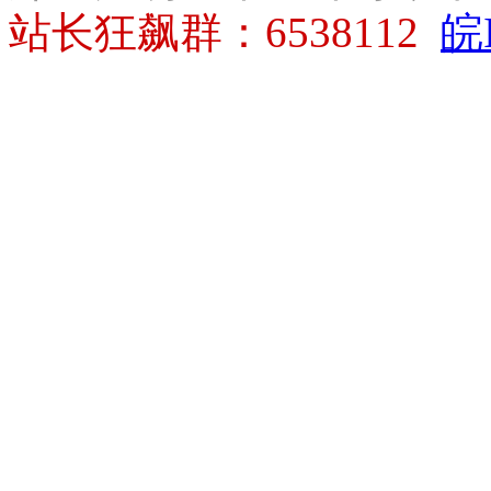
站长狂飙群：6538112
皖