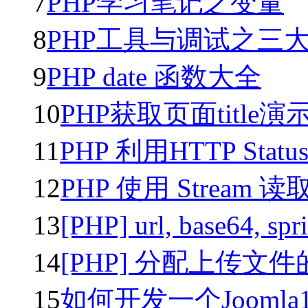
7
PHP学习笔记之变量
8
PHP工具与调试之三
9
PHP date 函数大全
10
PHP获取页面title演
11
PHP 利用HTTP Statu
12
PHP 使用 Stream 读取
13
[PHP] url, base64, sp
14
[PHP] 分配上传文
15
如何开发一个Joomla