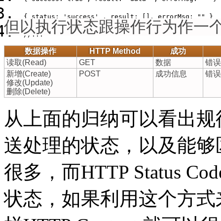
{ status: 
'success'
 , result: [], errorMsg: 
""
 }  
但以执行状态跟操作行为作一
//...  
数据操作
HTTP Method
成功
读取(Read)
GET
数据
错误
新增(Create)
POST
成功信息
错误
修改(Update)
删除(Delete)
从上面的归纳可以看出规
送处理的状态，以及能够
很多，而HTTP Status 
状态，如果利用这个方式