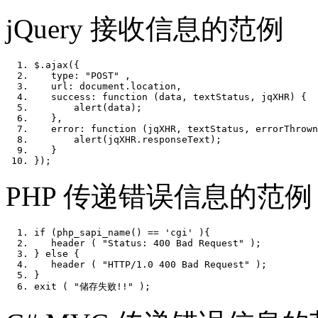
jQuery 接收信息的范例
$.ajax({    
   type: 
"POST"
 ,    
   url: document.location,    
   success: 
function
 (data, textStatus, jqXHR) {  
       alert(data);    
   },    
   error: 
function
 (jqXHR, textStatus, errorThrown
       alert(jqXHR.responseText);    
   }    
});   
PHP 传递错误信息的范例
if
 (php_sapi_name() == 
'cgi'
 ){    
   header ( 
"Status: 400 Bad Request"
 );    
} 
else
 {    
   header ( 
"HTTP/1.0 400 Bad Request"
 );    
}    
exit
 ( 
"储存失败!!"
 );   