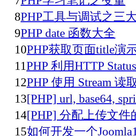
7
PHP学习笔记之变量
8
PHP工具与调试之三
9
PHP date 函数大全
10
PHP获取页面title演
11
PHP 利用HTTP Statu
12
PHP 使用 Stream 读取
13
[PHP] url, base64, sp
14
[PHP] 分配上传文
15
如何开发一个Joomla