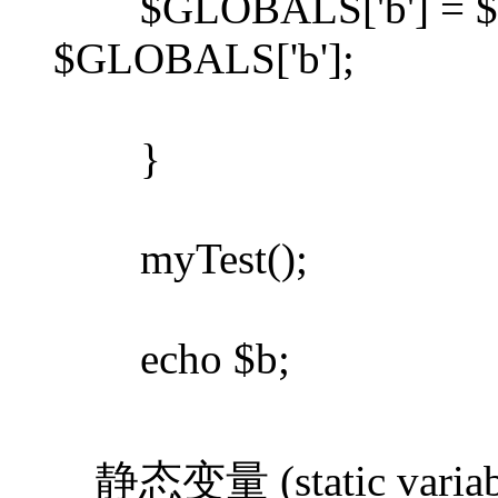
$GLOBALS['b'] = $G
$GLOBALS['b'];
}
myTest();
echo $b;
静态变量 (static variab