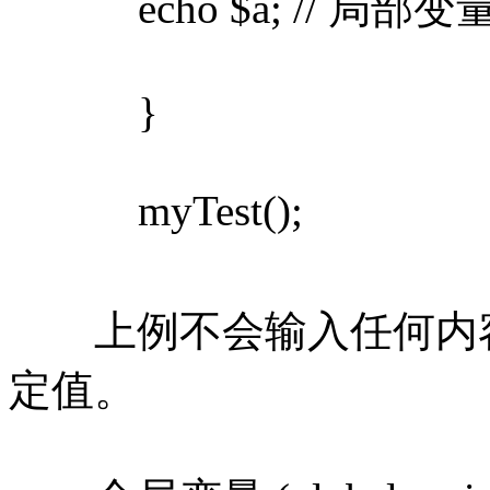
echo $a; // 局部变
}
myTest();
上例不会输入任何内容，因为 
定值。