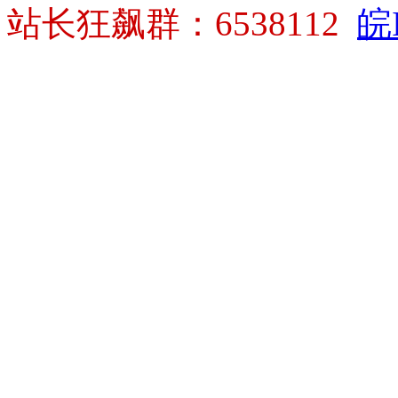
站长狂飙群：6538112
皖