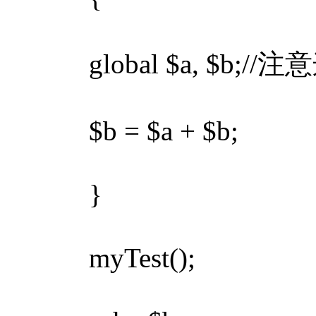
global $a, $b;//
$b = $a + $b;
}
myTest();