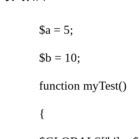
$a = 5;
$b = 10;
function myTest()
{