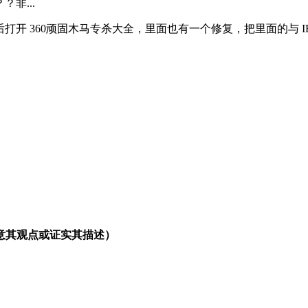
非...
然后打开 360顽固木马专杀大全，里面也有一个修复，把里面的与 
意其观点或证实其描述）