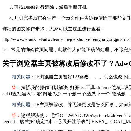
再按Delete进行清除，然后重新开机
开机完毕后它会生产一个txt文件再告诉你清除了那些文
详细的图文操作步骤，大家可以去这里进行查看：
http://www.iefans.net/adwcleaner-jiejue-shouye-bangjia-gongjulan-t
ps：常见的绑架首页问题，此软件大都能正确的处理，移除
关于浏览器主页被篡改后修改不了？AdwC
相关问题：
IE浏览器主页被好123篡改，，， 怎么也改不回来
答：
按照我的操作可以解决. 打开ie--工具--interne
ctrl+f查找输入123的网址.找到一个删一个,查找下一个,继续删....
相关问题：
IE主页被篡改，并无法更改是怎么回事，如何
答：
这样解决的： 运行C：\WINDOWS\system32\dri
regedit，然后按“确定”键； ②展开注册表到 HKEY_LOCAL_MACH