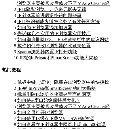
1
浏览器主页被篡改后修改不了？AdwCleaner轻
2
IE10隐私浏览，让你来无影去无踪
3
IE浏览器前进后退按钮的那些事
4
IE11被识别成火狐怎么办？有效兼容方法
5
如何为IE浏览器添加加速器
6
告诉你几个实用的IE浏览器实用技巧
7
如何彻底删除IE8／IE9收藏夹栏中的建议网站
8
教你如何更改IE浏览器的收藏夹位置
9
Spartan浏览器内置IE打开功能
10
IE9的InPrivate和SmartScreen功能大揭秘
热门教程
1
鼠标中键（滚轮）隐藏在IE浏览器中的快捷操
2
IE9的InPrivate和SmartScreen功能大揭秘
3
批量删除IE浏览器收藏夹里面的网页
4
如何使ie窗口始终保持最大化？
5
浏览器主页被篡改后修改不了？AdwCleaner轻
6
如何全屏打开IE浏览器
7
如何使用IE缓存下载MV、SWF等资源
8
如何查看在IE浏览器中网页出现http 500错误