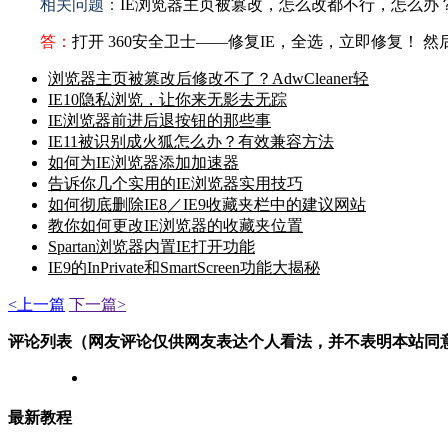
相关问题：
IE浏览器主页被篡改，怎么改都不行，怎么办？？
答：
打开 360安全卫士——修复IE，全选，立即修复！ 
浏览器主页被篡改后修改不了？AdwCleaner轻
IE10隐私浏览，让你来无影去无踪
IE浏览器前进后退按钮的那些事
IE11被识别成火狐怎么办？有效兼容方法
如何为IE浏览器添加加速器
告诉你几个实用的IE浏览器实用技巧
如何彻底删除IE8／IE9收藏夹栏中的建议网站
教你如何更改IE浏览器的收藏夹位置
Spartan浏览器内置IE打开功能
IE9的InPrivate和SmartScreen功能大揭秘
<上一篇
下一篇>
评论列表（网友评论仅供网友表达个人看法，并不表明本站同
最新教程