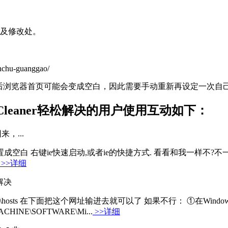
件及修改处。
anchu-guanggao/
完后浏览器首页可能会变成空白，因此需要手动重新再设定一次自
leaner轻松解决的用户使用互动如下：
，...
t选项--设置成空白 右键ie快速启动,或者ie的快捷方式. 看看和我一
>>详细
解决
vers\etc\hosts 在下面把这个网址输进去就可以了 如果不行： ①在
INE\SOFTWARE\Mi...
>>详细