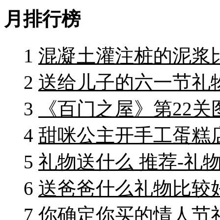
月排行榜
1
混凝土灌注桩的泥浆
2
送给儿子的六一节礼物
3
《百门之屋》第22关
4
甜咪公主开手工蛋糕
5
礼物送什么 推荐-礼物
6
送爸爸什么礼物比较好
7
你确定你买的情人节礼