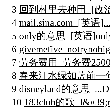
3
回到村里去种田_[政
4
mail.sina.com_[英语]...
5
only的意思_[英语]only
6
givemefive_notryno
7
劳务费用_劳务费25
8
春来江水绿如蓝前一
9
disneyland的意思_...Dis
10
183club的歌_I&#39