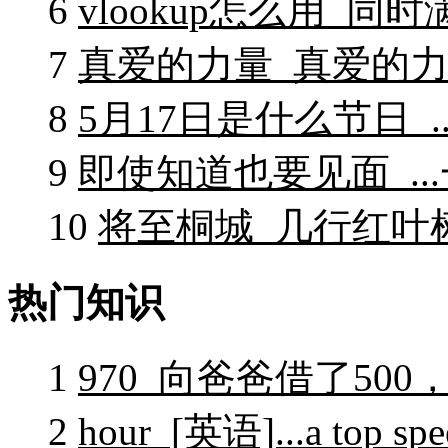
6
vlookup怎么用_同时
7
真爱的力量_真爱的力
8
5月17日是什么节日_..
9
即使知道也要见面_.
10
将至桐城_几行红叶
热门知识
1
970_向爸爸借了50
2
hour_[英语]...a top spe