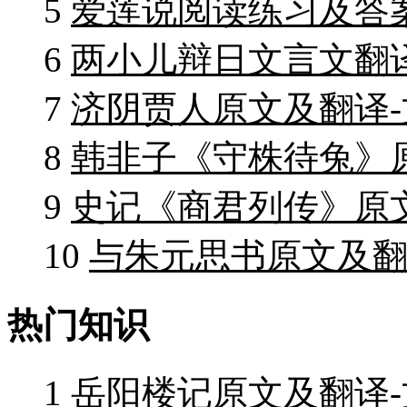
5
爱莲说阅读练习及答
6
两小儿辩日文言文翻
7
济阴贾人原文及翻译
8
韩非子《守株待兔》
9
史记《商君列传》原
10
与朱元思书原文及翻
热门知识
1
岳阳楼记原文及翻译