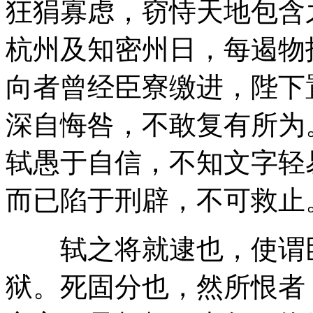
狂狷寡虑，窃恃天地包含
杭州及知密州日，每遏物
向者曾经臣寮缴进，陛下
深自悔咎，不敢复有所为
轼愚于自信，不知文字轻
而已陷于刑辟，不可救止
轼之将就逮也，使谓臣
狱。死固分也，然所恨者