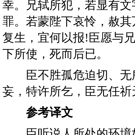
幸。兄轼所犯，若显有文
罪。若蒙陛下哀怜，赦其
复生，宜何以报!臣愿与
下所使，死而后已。
臣不胜孤危迫切、无所
妄，特许所乞，臣无任祈
参考译文
臣听说人所处的环境如