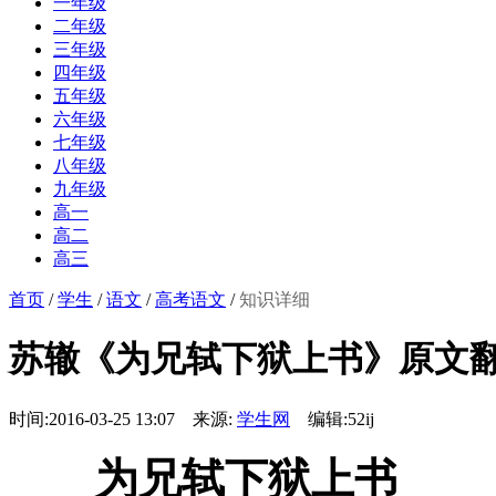
一年级
二年级
三年级
四年级
五年级
六年级
七年级
八年级
九年级
高一
高二
高三
首页
/
学生
/
语文
/
高考语文
/
知识详细
苏辙《为兄轼下狱上书》原文翻
时间:2016-03-25 13:07 来源:
学生网
编辑:52ij
为兄轼下狱上书