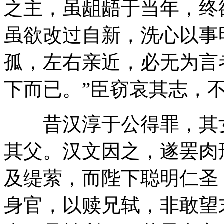
之主，虽龃龉于当年，终
虽欲改过自新，洗心以事
孤，左右亲近，必无为言
下而已。”臣窃哀其志，
昔汉淳于公得罪，其女
其父。汉文因之，遂罢肉
及缇萦，而陛下聪明仁圣
身官，以赎兄轼，非敢望