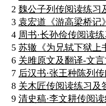
2
魏公子列传阅读练习
3
袁宏道《游高梁桥记
4
周书·长孙俭传阅读练
5
苏辙《为兄轼下狱上
6
关雎原文及翻译-文言
7
后汉书·张王种陈列传
8
关木匠传阅读练习及
9
清史稿·李文耕传阅读