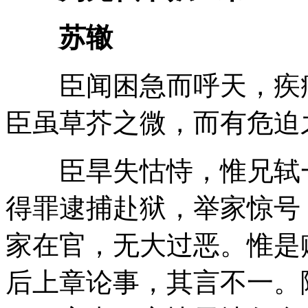
苏辙
臣闻困急而呼天，疾痛
臣虽草芥之微，而有危迫
臣旱失怙恃，惟兄轼一
得罪逮捕赴狱，举家惊号
家在官，无大过恶。惟是
后上章论事，其言不一。