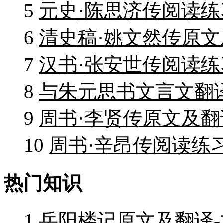
5
元史·陈思济传阅读练
6
清史稿·姚文然传原文
7
汉书·张安世传阅读练
8
与朱元思书文言文翻
9
周书·李贤传原文及翻
10
周书·辛昂传阅读练
热门知识
1
岳阳楼记原文及翻译