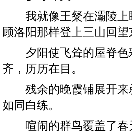
我就像王粲在灞陵上眺
顾洛阳那样登上三山回望
夕阳使飞耸的屋脊色彩
齐，历历在目。
残余的晚霞铺展开来就
如同白练。
喧闹的群鸟覆盖了春天