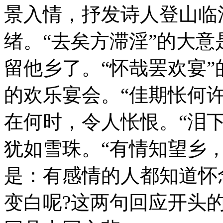
景入情，抒发诗人登山临
绪。“去矣方滞淫”的大
留他乡了。“怀哉罢欢宴
的欢乐宴会。“佳期怅何
在何时，令人怅恨。“泪
犹如雪珠。“有情知望乡
是：有感情的人都知道怀
变白呢?这两句回应开头