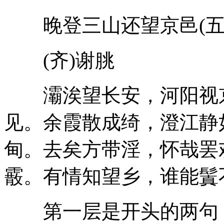
晚登三山还望京邑(五
(齐)谢朓
灞涘望长安，河阳视京
见。余霞散成绮，澄江静
甸。去矣方带淫，怀哉罢
霰。有情知望乡，谁能鬒
第一层是开头的两句：