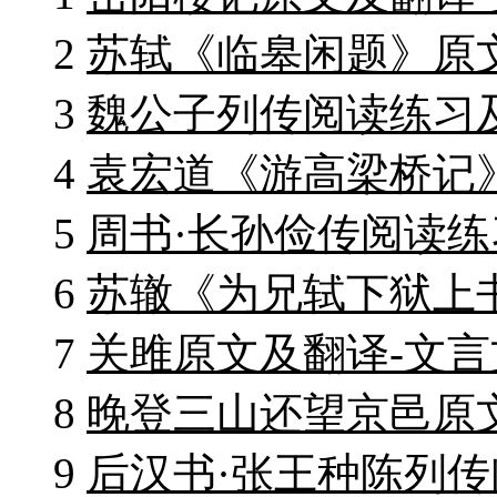
2
苏轼《临皋闲题》原
3
魏公子列传阅读练习
4
袁宏道《游高梁桥记
5
周书·长孙俭传阅读练
6
苏辙《为兄轼下狱上
7
关雎原文及翻译-文言
8
晚登三山还望京邑原
9
后汉书·张王种陈列传