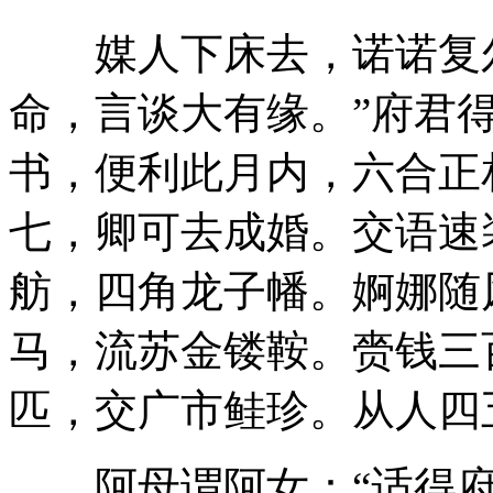
媒人下床去，诺诺复尔
命，言谈大有缘。”府君
书，便利此月内，六合正
七，卿可去成婚。交语速
舫，四角龙子幡。婀娜随
马，流苏金镂鞍。赍钱三
匹，交广市鲑珍。从人四
阿母谓阿女：“适得府