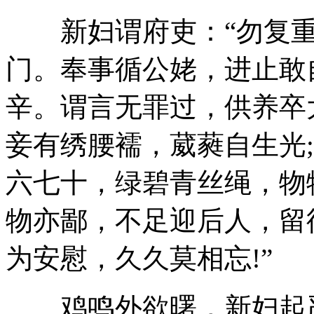
新妇谓府吏：“勿复重
门。奉事循公姥，进止敢
辛。谓言无罪过，供养卒
妾有绣腰襦，葳蕤自生光
六七十，绿碧青丝绳，物
物亦鄙，不足迎后人，留
为安慰，久久莫相忘!”
鸡鸣外欲曙，新妇起严