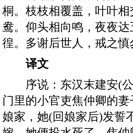
桐。枝枝相覆盖，叶叶相
鸯。仰头相向鸣，夜夜达
徨。多谢后世人，戒之慎
译文
序说：东汉末建安(公元1
门里的小官吏焦仲卿的妻
娘家，她(回娘家后)发
嫁，她便投水死了。焦仲卿