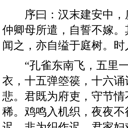
序曰：汉末建安中，庐
仲卿母所遣，自誓不嫁。
闻之，亦自缢于庭树。时
“孔雀东南飞，五里一
衣，十五弹箜篌，十六诵
悲。君既为府吏，守节情
稀。鸡鸣入机织，夜夜不
迟。非为织作迟，君家妇