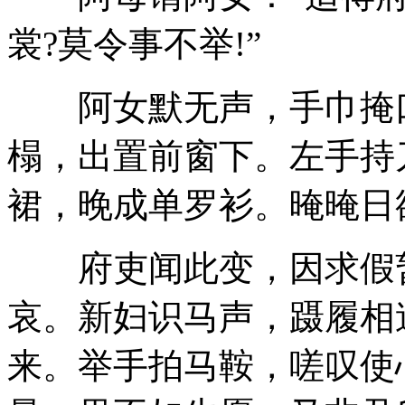
裳?莫令事不举!”
阿女默无声，手巾掩口
榻，出置前窗下。左手持
裙，晚成单罗衫。晻晻日
府吏闻此变，因求假暂
哀。新妇识马声，蹑履相
来。举手拍马鞍，嗟叹使