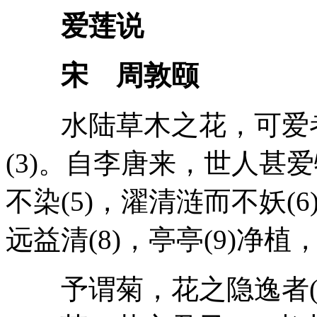
爱莲说
宋 周敦颐
水陆草木之花，可爱者甚
(3)。自李唐来，世人甚
不染(5)，濯清涟而不妖(
远益清(8)，亭亭(9)净植
予谓菊，花之隐逸者(1