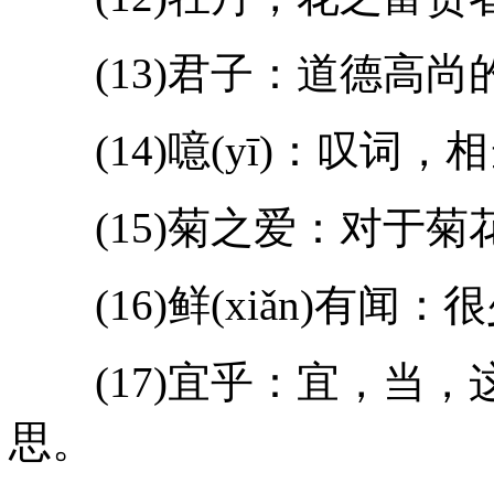
(13)君子：道德高尚
(14)噫(yī)：叹词，相
(15)菊之爱：对于菊
(16)鲜(xiǎn)有闻
(17)宜乎：宜，当，这
思。