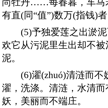
尚牡丹……每春暮，车马
有直(同“值”)数万(指钱)者
(5)予独爱莲之出淤泥
欢它从污泥里生出却不被
泥。
(6)濯(zhuó)清涟
濯，洗涤。清涟，水清而
妖，美丽而不端庄。