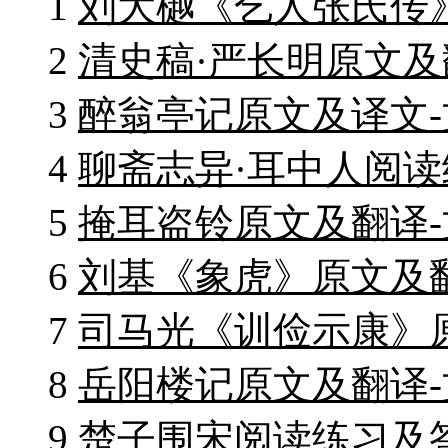
1
刘大樾《乞人张氏传
2
清史稿·严长明原文及
3
醉翁亭记原文及译文
4
聊斋志异·耳中人阅读
5
掩耳盗铃原文及翻译
6
刘基《象虎》原文及
7
司马光《训俭示康》
8
岳阳楼记原文及翻译
9
楚子围宋阅读练习及