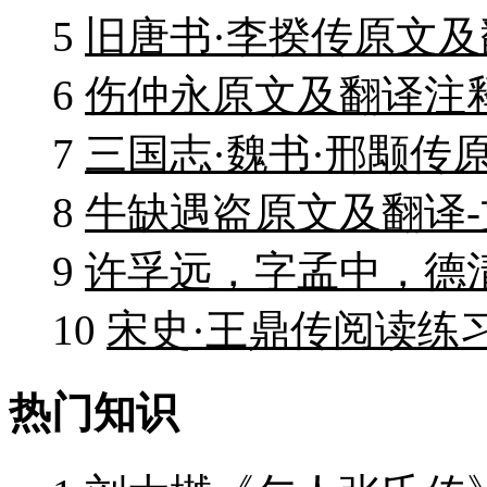
5
旧唐书·李揆传原文及
6
伤仲永原文及翻译注
7
三国志·魏书·邢颙传
8
牛缺遇盗原文及翻译
9
许孚远，字孟中，德
10
宋史·王鼎传阅读练
热门知识