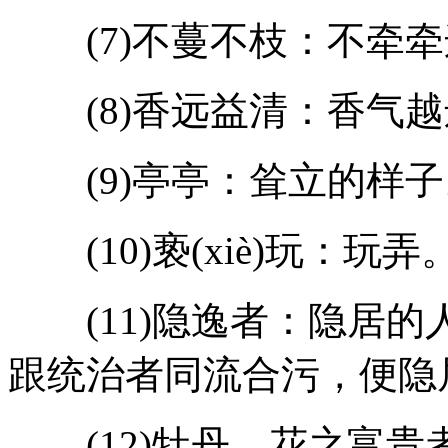
(7)不蔓不枝：不牵牵
(8)香远益清：香气越
(9)亭亭：耸立的样子
(10)亵(xiè)玩：玩
(11)隐逸者：隐居的
跟统治者同流合污，便隐
(12)牡丹，花之富贵