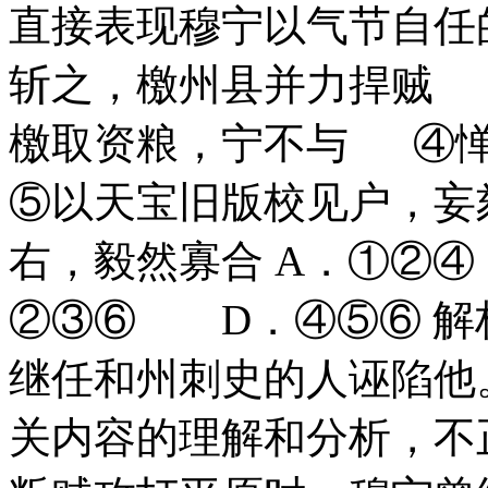
直接表现穆宁以气节自任的
斩之，檄州县并力捍贼 
檄取资粮，宁不与 ④惮
⑤以天宝旧版校见户，妄
右，毅然寡合 A．①②
②③⑥ D．④⑤⑥ 解
继任和州刺史的人诬陷他。
关内容的理解和分析，不正