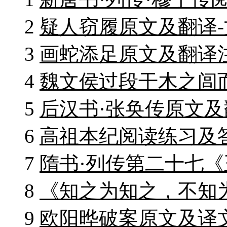
2
疑人窃履原文及翻译
3
画蛇添足原文及翻译
4
魏文侯过段干木之闾
5
后汉书·张奂传原文及
6
高祖本纪阅读练习及
7
隋书·列传第二十七《
8
《知之为知之，不知
9
欧阳晔破案原文及译