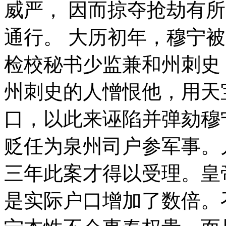
威严， 因而掠夺抢劫有
通行。 大历初年，穆宁
检校秘书少监兼和州刺史
州刺史的人憎恨他，用天
口，以此来诬陷并弹劾穆
贬任为泉州司户参军事。
三年此案才得以受理。皇
是实际户口增加了数倍。