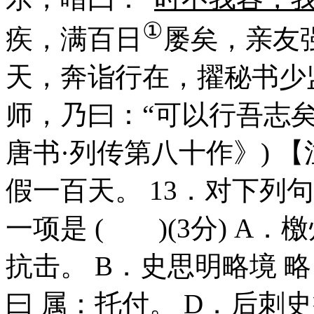
①
疾，满百日
屡矣，亲友
天，奔诣行在，擢秘书少
师，乃曰：“可以行吾志矣
唐书·列传第八十作》) 
假一百天。 13．对下列
一项是 ( )(3分)
抗击。 B．史思明略境 
曰 属：托付。 D．后刺