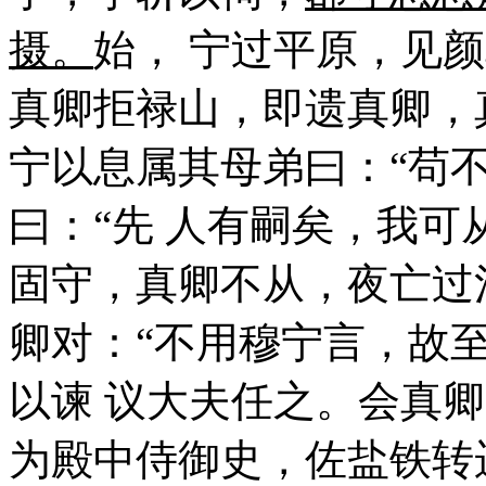
摄。
始， 宁过平原，见
真卿拒禄山，即遗真卿，
宁以息属其母弟曰：“苟
曰：“先 人有嗣矣，我可
固守，真卿不从，夜亡过
卿对：“不用穆宁言，故
以谏 议大夫任之。会真
为殿中侍御史，佐盐铁转