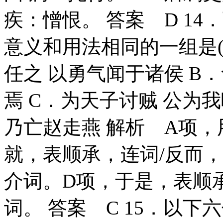
疾：憎恨。 答案 D 1
意义和用法相同的一组是(
任之 以勇气闻于诸侯 B
焉 C．为天子讨贼 公为
乃亡赵走燕 解析 A项，
就，表顺承，连词/反而
介词。D项，于是，表顺
词。 答案 C 15．以