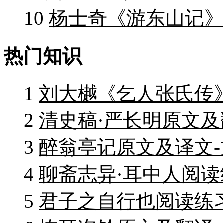
10
杨士奇《游东山记》
热门知识
1
刘大樾《乞人张氏传
2
清史稿·严长明原文及
3
醉翁亭记原文及译文
4
聊斋志异·耳中人阅读
5
君子之自行也阅读练