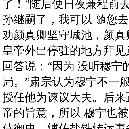
了！”随后便日夜兼程前
孙继嗣了，我可以 随您
劝颜真卿坚守城池，颜真
皇帝外出停驻的地方拜见
回答说：“因为 没听穆
局。”肃宗认为穆宁不一
授任他为谏议大夫。后来
帝的旨意，所以 穆宁也
侍御史，辅佐盐铁转运事