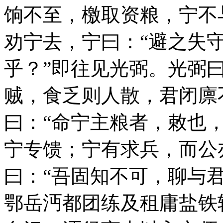
饷不至，檄取资粮，宁不
劝宁去，宁曰：“避之失
乎？”即往见光弼。光弼
贼，食乏则人散，君闭廪
曰：“命宁主粮者，敕也
宁专馈；宁有求兵，而公
曰：“吾固知不可，聊与
鄂岳沔都团练及租庸盐铁