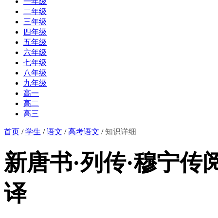
一年级
二年级
三年级
四年级
五年级
六年级
七年级
八年级
九年级
高一
高二
高三
首页
/
学生
/
语文
/
高考语文
/
知识详细
新唐书·列传·穆宁传
译