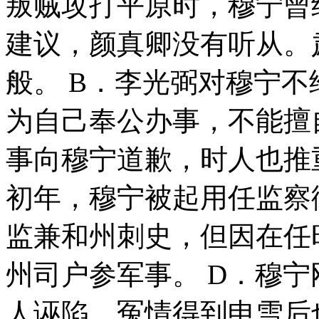
叛贼攻打平原时，穆宁曾
建议，颜真卿没有听从。
般。 B．李光弼对穆宁
为自己奉公办事，不能擅
事向穆宁道歉，时人也推
初年，穆宁被起用任监察
监兼和州刺史，但因在任
州司户参军事。 D．穆
人诬陷，冤情得到申雪后