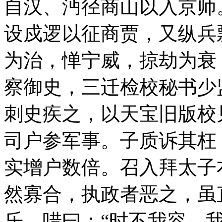
自汉、沔径商山以入京师
设戍逻以征商贾，又纵兵
为治，惮宁威，掠劫为衰
察御史，三迁检校秘书少
刺史疾之，以天宝旧版校
司户参军事。子质诉其枉
实增户数倍。召入拜太子
然寡合，执政者恶之，虽
乐，唶曰：“
时不我容，