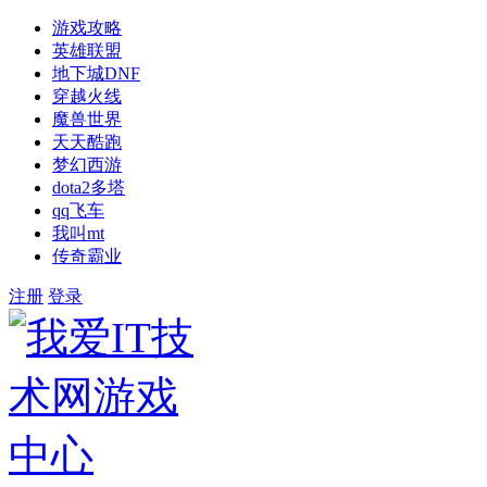
游戏攻略
英雄联盟
地下城DNF
穿越火线
魔兽世界
天天酷跑
梦幻西游
dota2多塔
qq飞车
我叫mt
传奇霸业
注册
登录