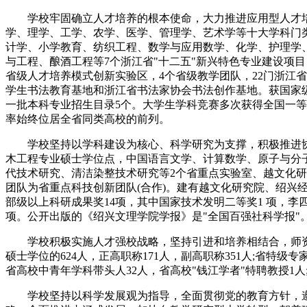
学校牢固确立人才培养的根本使命，大力推进应用型人才培养
学、理学、工学、农学、医学、管理学、艺术学等十大学科门
计学、小学教育、纺织工程、数学与应用数学、化学、护理学
与工程、酿酒工程等7个浙江省"十二五"新兴特色专业建设项
省级人才培养模式创新实验区，4个省级教学团队，22门浙江
学生书法教育基地和浙江省书法家协会书法创作基地。获国家级
一批本科专业招生目录5个。大学生学科竞赛多次获得全国一
率始终位居全省同类高校的前列。
学校坚持以学科建设为核心、科学研究为支撑，积极推进协同
木工程专业硕士学位点，中国语言文学、计算数学、原子与分子
代技术研究、清洁染整技术研究等2个省重点实验室、越文化
团队为省重点科技创新团队(合作)。建有越文化研究院、绍兴经
部级以上科研成果奖14项，其中国家技术发明二等奖1 项，
项。公开出版的《绍兴文理学院学报》是"全国百强社科学报"
学校积极实施人才强校战略，坚持引进和培养相结合，师资队伍
硕士学位的624人，正高职称171人，副高职称351人;省特级
省高校中青年学科带头人32人，省高校"钱江学者"特聘教授1人
学校坚持以科学发展观为指导，全面贯彻党的教育方针，遵循