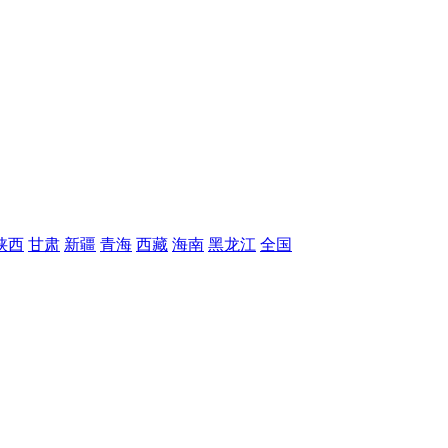
陕西
甘肃
新疆
青海
西藏
海南
黑龙江
全国