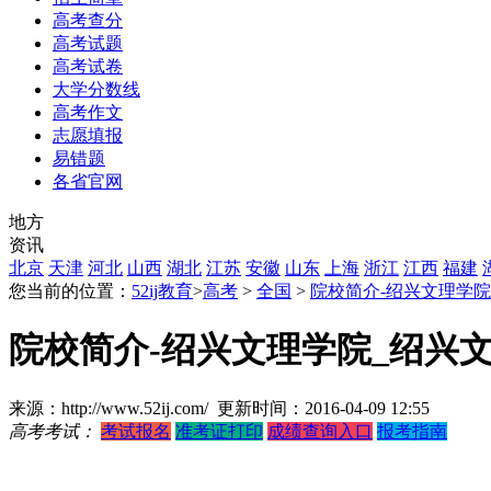
高考查分
高考试题
高考试卷
大学分数线
高考作文
志愿填报
易错题
各省官网
地方
资讯
北京
天津
河北
山西
湖北
江苏
安徽
山东
上海
浙江
江西
福建
您当前的位置：
52ij教育
>
高考
>
全国
>
院校简介-绍兴文理学
院校简介-绍兴文理学院_绍兴
来源：http://www.52ij.com/ 更新时间：2016-04-09 12:55
高考考试：
考试报名
准考证打印
成绩查询入口
报考指南