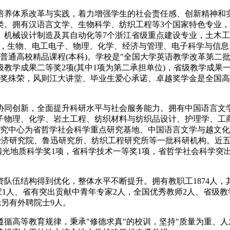
体系改革与实践，着力增强学生的社会责任感、创新精神和实
类。拥有汉语言文学、生物科学、纺织工程等3个国家特色专业，
、机械设计制造及其自动化等7个浙江省级重点建设专业，土木
目，生物、电工电子、物理、化学、经济与管理、电子科学与信息
省普通高校精品课程(本科)。学校是"全国大学英语教学改革第二
教学成果二等奖2项(其中1项为第二承担单位)，省级教学成果一
等奖殊荣，风则江大讲堂、毕业生爱心承诺、卓越奖学金是全国
创新，全面提升科研水平与社会服务能力。拥有中国语言文学
物理、化学、岩土工程、纺织材料与纺织品设计、护理学、工商
研究中心为省哲学社会科学重点研究基地、中国语言文学与越文
济研究院、鲁迅研究所、纺织工程研究所等一批科研机构。近五年
李四光地质科学奖1项，省科学技术一等奖1项，省哲学社会科学突
。
结构得到优化，整体水平不断提升。拥有教职工1874人，其中
专家1人、省有突出贡献中青年专家2人，全国优秀教师2人、省级教学
;另有外聘院士9人。
高等教育规律，秉承"修德求真"的校训，坚持"质量为重、人才