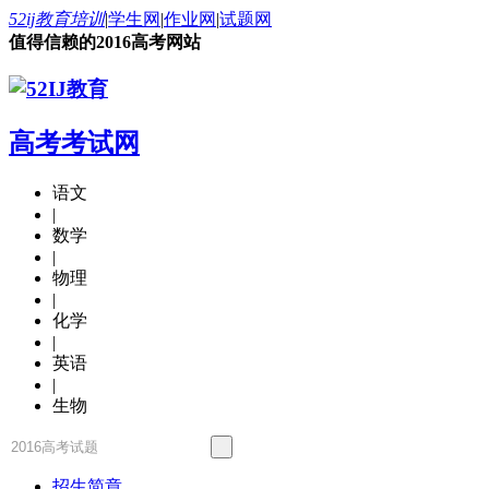
52ij教育培训
|
学生网
|
作业网
|
试题网
值得信赖的2016高考网站
高考考试网
语文
|
数学
|
物理
|
化学
|
英语
|
生物
招生简章