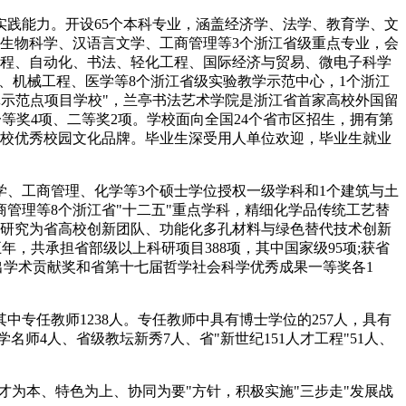
践能力。开设65个本科专业，涵盖经济学、法学、教育学、文
生物科学、汉语言文学、工商管理等3个浙江省级重点专业，会
工程、自动化、书法、轻化工程、国际经济与贸易、微电子科学
、机械工程、医学等8个浙江省级实验教学示范中心，1个浙江
批示范点项目学校"，兰亭书法艺术学院是浙江省首家高校外国留
等奖4项、二等奖2项。学校面向全国24个省市区招生，拥有第
高校优秀校园文化品牌。毕业生深受用人单位欢迎，毕业生就业
、工商管理、化学等3个硕士学位授权一级学科和1个建筑与土
管理等8个浙江省"十二五"重点学科，精细化学品传统工艺替
化研究为省高校创新团队、功能化多孔材料与绿色替代技术创新
，共承担省部级以上科研项目388项，其中国家级95项;获省
出学术贡献奖和省第十七届哲学社会科学优秀成果一等奖各1
专任教师1238人。专任教师中具有博士学位的257人，具有
名师4人、省级教坛新秀7人、省"新世纪151人才工程"51人、
为本、特色为上、协同为要"方针，积极实施"三步走"发展战