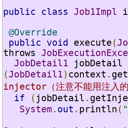
public
class
Job1Impl
 i
@Override
public
void
 execute
(
Jo
throws 
JobExecutionExce
JobDetail1
 jobDetail 
(
JobDetail1
)
context
.
get
injector（注意不能用注入的
if
(
jobDetail
.
getInje
System
.
out
.
println
(