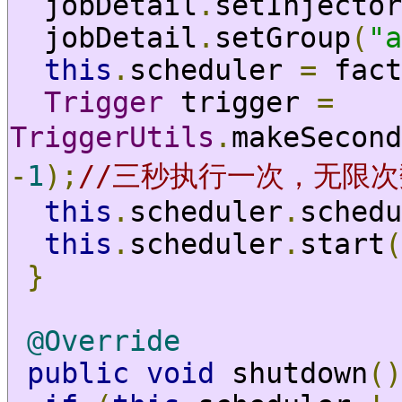
  jobDetail
.
setInjector
  jobDetail
.
setGroup
(
"a
this
.
scheduler 
=
 fact
Trigger
 trigger 
=
TriggerUtils
.
makeSecond
-
1
);
//三秒执行一次，无限次
this
.
scheduler
.
schedu
this
.
scheduler
.
start
(
}
@Override
public
void
 shutdown
()