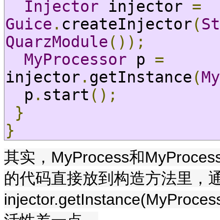
Injector
 injector 
=
Guice
.
createInjector
(
St
QuarzModule
());
MyProcessor
 p 
=
injector
.
getInstance
(
My
  p
.
start
();
}
}
其实，MyProcess和MyProce
的代码直接放到构造方法里，
injector.getInstance(My