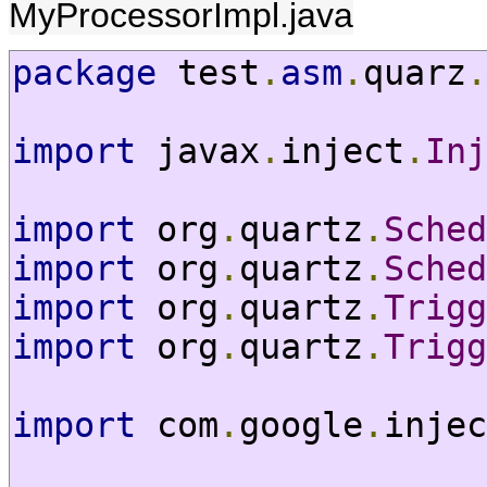
MyProcessorImpl.java
package
 test
.
asm
.
quarz
.
import
 javax
.
inject
.
Inj
import
 org
.
quartz
.
Sched
import
 org
.
quartz
.
Sched
import
 org
.
quartz
.
Trigg
import
 org
.
quartz
.
Trigg
import
 com
.
google
.
injec