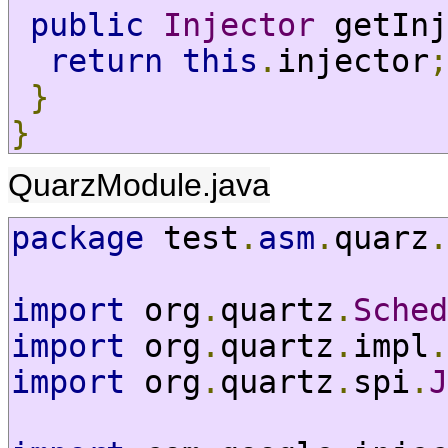
public
Injector
 getInj
return
this
.
injector
;
}
}
QuarzModule.java
package
 test
.
asm
.
quarz
.
import
 org
.
quartz
.
Sched
import
 org
.
quartz
.
impl
.
import
 org
.
quartz
.
spi
.
J