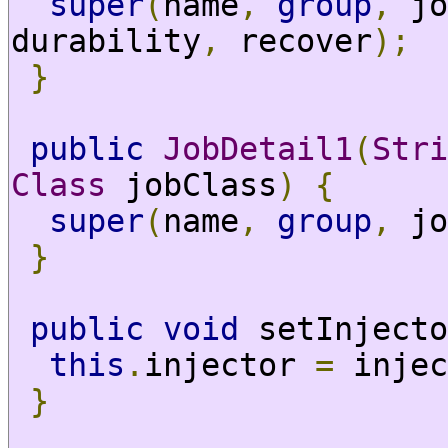
super
(
name
,
group
,
 jo
durability
,
 recover
);
}
public
JobDetail1
(
Stri
Class
 jobClass
)
{
super
(
name
,
group
,
 jo
}
public
void
 setInjecto
this
.
injector 
=
 injec
}