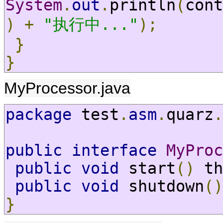
System
.
out
.
println
(
cont
)
+
"执行中..."
);
}
}
MyProcessor.java
package
 test
.
asm
.
quarz
.
public
interface
MyProc
public
void
 start
()
 th
public
void
 shutdown
()
}