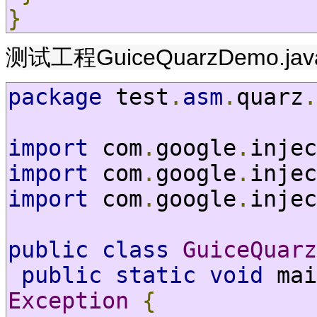
}
测试工程GuiceQuarzDemo.jav
package
 test
.
asm
.
quarz
.
import
 com
.
google
.
injec
import
 com
.
google
.
injec
import
 com
.
google
.
injec
public
class
GuiceQuarz
public
static
void
 mai
Exception
{