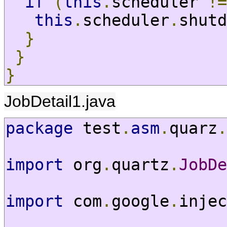
if
(
this
.
scheduler 
!=
this
.
scheduler
.
shutd
}
}
}
JobDetail1.java
package
 test
.
asm
.
quarz
.
import
 org
.
quartz
.
JobDe
import
 com
.
google
.
injec