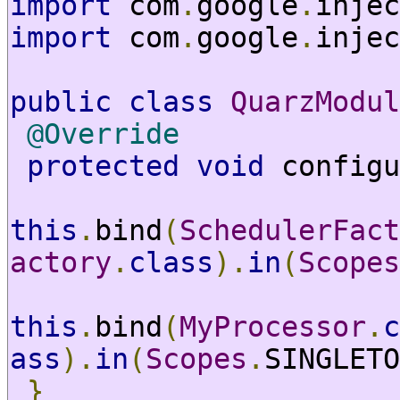
import
 com
.
google
.
injec
import
 com
.
google
.
injec
public
class
QuarzModul
@Override
protected
void
 configu
this
.
bind
(
SchedulerFact
actory
.
class
).
in
(
Scopes
this
.
bind
(
MyProcessor
.
c
ass
).
in
(
Scopes
.
SINGLETO
}