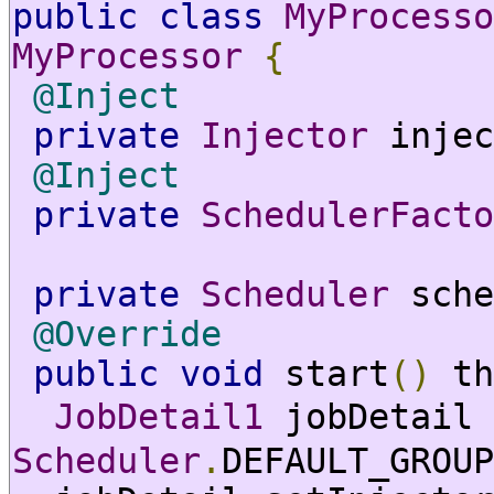
public
class
MyProcesso
MyProcessor
{
@Inject
private
Injector
 injec
@Inject
private
SchedulerFacto
private
Scheduler
 sche
@Override
public
void
 start
()
 th
JobDetail1
 jobDetail 
Scheduler
.
DEFAULT_GROUP