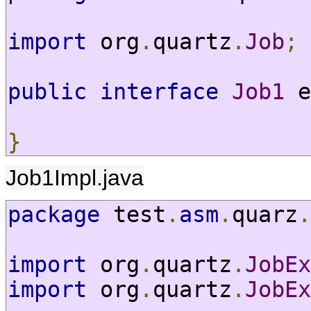
import
 org
.
quartz
.
Job
;
public
interface
Job1
 e
}
Job1Impl.java
package
 test
.
asm
.
quarz
.
import
 org
.
quartz
.
JobEx
import
 org
.
quartz
.
JobEx