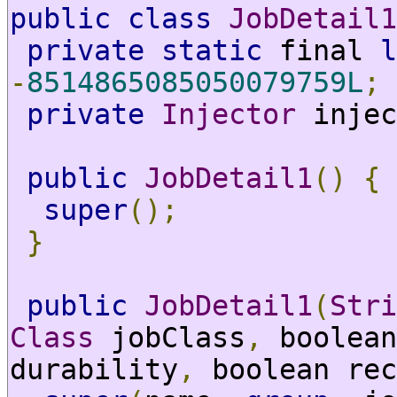
public
class
JobDetail1
private
static
 final 
l
-
8514865085050079759L
;
private
Injector
 injec
public
JobDetail1
()
{
super
();
}
public
JobDetail1
(
Stri
Class
 jobClass
,
 boolean
durability
,
 boolean rec