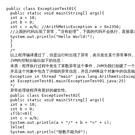
　public class ExceptionTest01{

　　public static void main(String[] args){

　　int a = 10;

　　int b = 0;

　　int c = a/b; //ArithMeticException e = 0x2356;

　　//上面的代码出现了异常，“没有处理”，下面的代码不会执行，直接退出了
　　System.out.println("Hello World!");

　　}

　　}

　　/*

　　以上程序编译通过了，但是运行时出现了异常，表示发生某个异常事件。
　　JVM向控制台输出如下的信息：

　　本质：程序执行过程中发生了算数异常这个事件，JVM为我们创建了一个Arith
　　并且这个对象中包含了详细的异常信息，并且JVM将这个对象中的信息输
　　Exception in thread "main" java.lang.ArithmeticExcep
　　at ExceptionTest01.main(ExceptionTest01.java:25)

　　*/

　　异常处理使程序有更好的健壮性。

　　public class ExceptionTest02{

　　public static void main(String[] args){

　　int a = 10;

　　int b = 0;

　　if(b!=0){

　　int c = a/b;

　　System.out.println(a + "/" + b + "=" + c);

　　}else{

　　System.out.println("除数不能为0");
