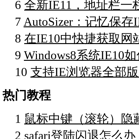
6
全新IE11，地址栏
7
AutoSizer：记忆
8
在IE10中快捷获取
9
Windows8系统IE1
10
支持IE浏览器全部
热门教程
1
鼠标中键（滚轮）隐
2
safari登陆闪退怎么办