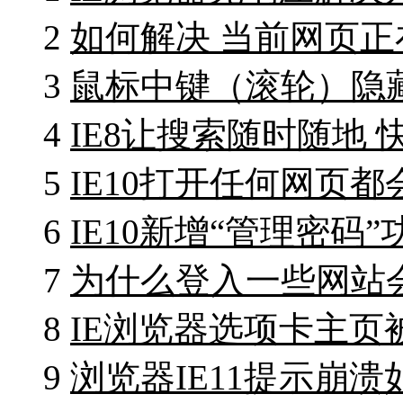
2
如何解决 当前网页
3
鼠标中键（滚轮）隐
4
IE8让搜索随时随地 
5
IE10打开任何网页
6
IE10新增“管理密码
7
为什么登入一些网站
8
IE浏览器选项卡主页
9
浏览器IE11提示崩