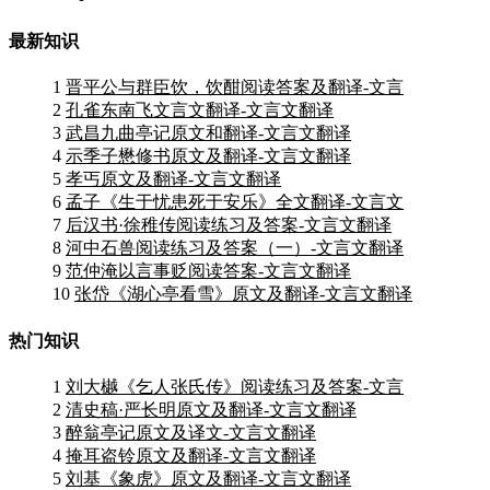
最新知识
1
晋平公与群臣饮，饮酣阅读答案及翻译-文言
2
孔雀东南飞文言文翻译-文言文翻译
3
武昌九曲亭记原文和翻译-文言文翻译
4
示季子懋修书原文及翻译-文言文翻译
5
孝丐原文及翻译-文言文翻译
6
孟子《生于忧患死于安乐》全文翻译-文言文
7
后汉书·徐稚传阅读练习及答案-文言文翻译
8
河中石兽阅读练习及答案（一）-文言文翻译
9
范仲淹以言事贬阅读答案-文言文翻译
10
张岱《湖心亭看雪》原文及翻译-文言文翻译
热门知识
1
刘大樾《乞人张氏传》阅读练习及答案-文言
2
清史稿·严长明原文及翻译-文言文翻译
3
醉翁亭记原文及译文-文言文翻译
4
掩耳盗铃原文及翻译-文言文翻译
5
刘基《象虎》原文及翻译-文言文翻译