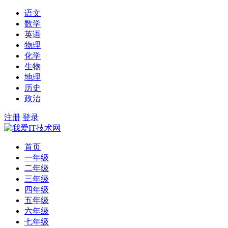
语文
数学
英语
物理
化学
生物
地理
历史
政治
注册
登录
首页
一年级
二年级
三年级
四年级
五年级
六年级
七年级