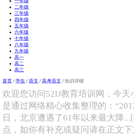
一年级
二年级
三年级
四年级
五年级
六年级
七年级
八年级
九年级
高一
高二
高三
首页
/
学生
/
语文
/
高考语文
/
知识详细
欢迎您访问52IJ教育培训网，今
是通过网络精心收集整理的：“2012北
日，北京遭遇了61年以来最大降..
点，如你有补充或疑问请在正文下