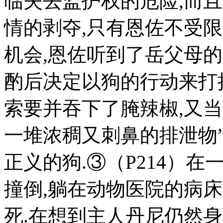
临失去监护权的危险,而
情的剥夺,只有恩佐不受
机会,恩佐听到了岳父母的
酌后决定以狗的行动来打
索要并吞下了腌辣椒,又
一堆浓稠又刺鼻的排泄物”
正义的狗.③（P214）
撞倒,躺在动物医院的病
死.在想到主人丹尼仍然