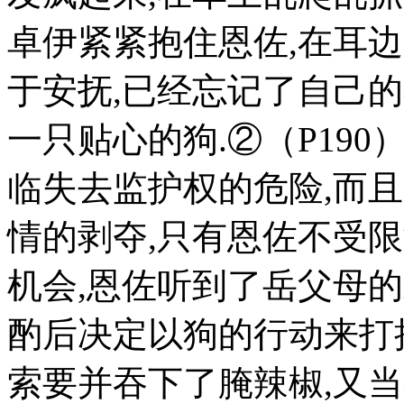
卓伊紧紧抱住恩佐,在耳
于安抚,已经忘记了自己的
一只贴心的狗.②（P19
临失去监护权的危险,而
情的剥夺,只有恩佐不受
机会,恩佐听到了岳父母的
酌后决定以狗的行动来打
索要并吞下了腌辣椒,又